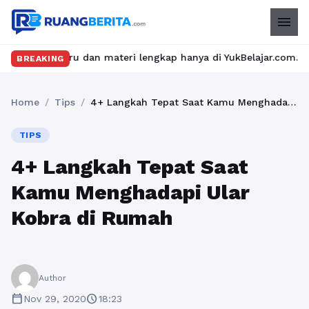
menu
seru dan materi lengkap hanya di YukBelajar.com. Mulai langkah 
BREAKING
Home
/
Tips
/
4+ Langkah Tepat Saat Kamu Menghadapi Ular Kobra di Rumah
TIPS
4+ Langkah Tepat Saat
Kamu Menghadapi Ular
Kobra di Rumah
Author
calendar_today
schedule
Nov 29, 2020
18:23