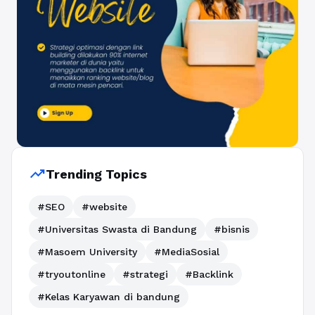
trending_up
Trending Topics
#SEO
#website
#Universitas Swasta di Bandung
#bisnis
#Masoem University
#MediaSosial
#tryoutonline
#strategi
#Backlink
#Kelas Karyawan di bandung