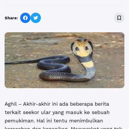
bookmark_border
Share:
Aghil – Akhir-akhir ini ada beberapa berita
terkait seekor ular yang masuk ke sebuah
pemukiman. Hal ini tentu menimbulkan
keresahan dan kepanikan. Masyarakat yang tak