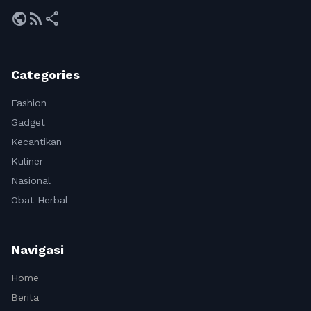
public
rss_feed
share
Categories
Fashion
Gadget
Kecantikan
Kuliner
Nasional
Obat Herbal
Navigasi
Home
Berita