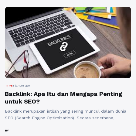
sebuah brand. Dalam artikel ini, kita akan membahas
beberapa rahasia sukses dalam membangun reputasi online
...
Baca Selengkapnya
TIPS
1 tahun ago
Backlink: Apa Itu dan Mengapa Penting
untuk SEO?
Backlink merupakan istilah yang sering muncul dalam dunia
SEO (Search Engine Optimization). Secara sederhana,
backlink adalah tautan yang mengarah dari satu website ke
website lainnya. Misalnya, jika website A memberi tautan ke
BY