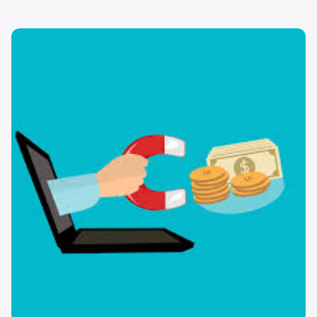
website B, maka website B mendapatkan backlink dari
website A. Keberadaan backlink sangat berpengaruh dalam
optimasi mesin pencari dan tidak dapat dianggap remeh. ...
Baca Selengkapnya