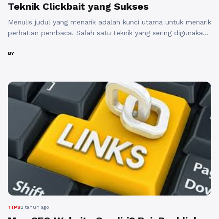
Teknik Clickbait yang Sukses
Menulis judul yang menarik adalah kunci utama untuk menarik
perhatian pembaca. Salah satu teknik yang sering digunakan
untuk membuat judul menarik adalah teknik clickbait.
Clickbait adalah teknik yang bertujuan untuk menarik
BY
perhatian pembaca dengan judul yang provokatif atau
kontroversial. Namun, penggunaan teknik ini perlu dilakukan
dengan bijak dan tidak berlebihan agar tidak mengecewakan
pembaca. Berikut ...
Baca Selengkapnya
TIPS
2 tahun ago