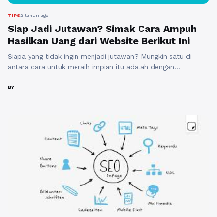
TIPS
2 tahun ago
Siap Jadi Jutawan? Simak Cara Ampuh
Hasilkan Uang dari Website Berikut Ini
Siapa yang tidak ingin menjadi jutawan? Mungkin satu di
antara cara untuk meraih impian itu adalah dengan
menghasilkan uang dari website. Saat ini, internet menjadi
salah satu sumber pendapatan yang potensial dan
BY
menjanjikan. Banyak orang telah sukses menghasilkan uang
melalui website, baik itu dengan menjalankan bisnis online,
menjadi influencer, atau memanfaatkan berbagai platform
pemasaran. Salah ...
Baca Selengkapnya