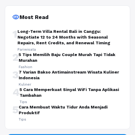
visibility
Most Read
1
Long-Term Villa Rental Bali in Canggu:
Negotiate 12 to 24 Months with Seasonal
Repairs, Rent Credits, and Renewal Timing
Pariwisata
2
5 Tips Memilih Baju Couple Murah Tapi Tidak
Murahan
Fashion
3
7 Varian Bakso Antimainstream Wisata Kuliner
Indonesia
Kuliner
4
5 Cara Memperkuat Sinyal WiFi Tanpa Aplikasi
Tambahan
Tips
5
Cara Membuat Waktu Tidur Anda Menjadi
Produktif
Tips