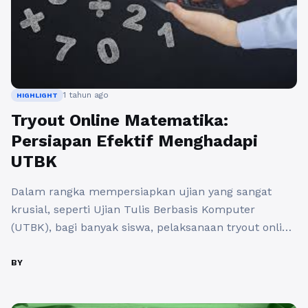
1 tahun ago
HIGHLIGHT
Tryout Online Matematika:
Persiapan Efektif Menghadapi
UTBK
Dalam rangka mempersiapkan ujian yang sangat
krusial, seperti Ujian Tulis Berbasis Komputer
(UTBK), bagi banyak siswa, pelaksanaan tryout online
Matematika UTBK telah menjadi salah satu langkah
yang sangat penting. Tryout online Matematika UTBK
BY
menawarkan cara yang fleksibel dan efisien bagi
calon mahasiswa untuk mengukur kemampuan