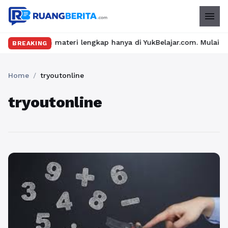
menu
materi lengkap hanya di YukBelajar.com. Mulai langkah suksesmu h
BREAKING
Home
/
tryoutonline
tryoutonline