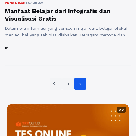
PENDIDIKAN
1 tahun ago
Manfaat Belajar dari Infografis dan
Visualisasi Gratis
Dalam era informasi yang semakin maju, cara belajar efektif
menjadi hal yang tak bisa diabaikan. Beragam metode dan
teknik sudah banyak diperkenalkan untuk membantu siswa
dan pelajar memahami materi dengan lebih baik. Salah satu
BY
pendekatan yang sedang populer adalah penggunaan
infografis dan visualisasi. Metode ini tidak hanya mengubah
cara informasi disajikan tetapi juga membuat proses ...
Baca
Selengkapnya
Paginasi
chevron_left
1
2
pos
AD