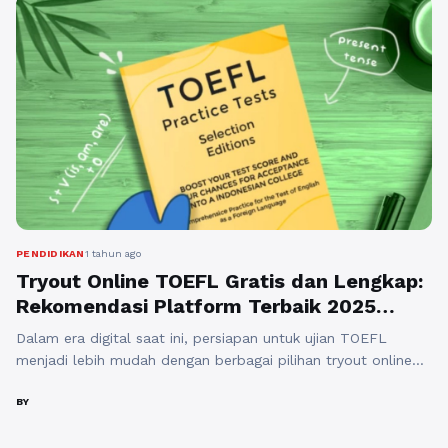
mereka, sekaligus mencari kelemahan yang perlu
diperbaiki. Melalui platform online, ...
Baca
Selengkapnya
PENDIDIKAN
1 tahun ago
Tryout Online TOEFL Gratis dan Lengkap:
Rekomendasi Platform Terbaik 2025
untuk Pemula dan Lanjutan
Dalam era digital saat ini, persiapan untuk ujian TOEFL
menjadi lebih mudah dengan berbagai pilihan tryout online
TOEFL gratis dan lengkap. Ujian TOEFL (Test of English as a
Foreign Language) merupakan salah satu syarat penting bagi
BY
mereka yang ingin melanjutkan studi atau bekerja di negara-
negara berbahasa Inggris. Untuk mencapai skor yang