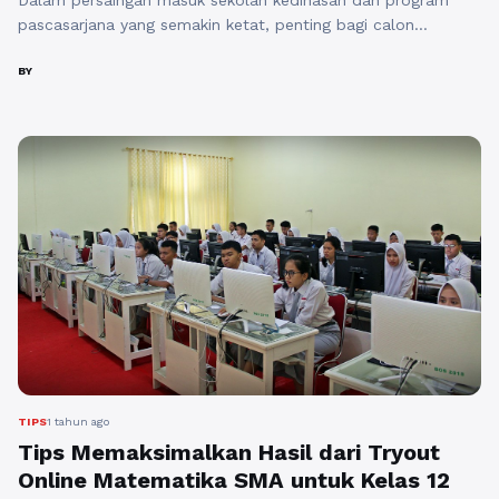
pascasarjana yang semakin ketat, penting bagi calon
pendaftar untuk mempersiapkan diri dengan matang. Salah
satu cara terbaik untuk mengevaluasi kemampuan dan
BY
kesiapan adalah dengan mengikuti tryout online. Salah satu
pilihan terpopuler saat ini adalah Tryout Online TPA
Bappenas Terbaru, yang dirancang khusus untuk membantu
peserta memahami format dan ...
Baca Selengkapnya
TIPS
1 tahun ago
Tips Memaksimalkan Hasil dari Tryout
Online Matematika SMA untuk Kelas 12