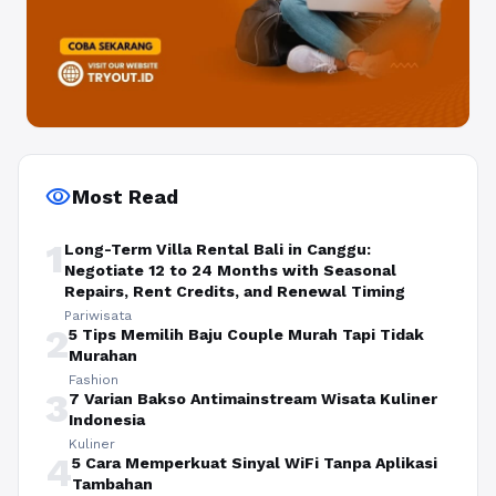
visibility
Most Read
1
Long-Term Villa Rental Bali in Canggu:
Negotiate 12 to 24 Months with Seasonal
Repairs, Rent Credits, and Renewal Timing
Pariwisata
2
5 Tips Memilih Baju Couple Murah Tapi Tidak
Murahan
Fashion
3
7 Varian Bakso Antimainstream Wisata Kuliner
Indonesia
Kuliner
4
5 Cara Memperkuat Sinyal WiFi Tanpa Aplikasi
Tambahan