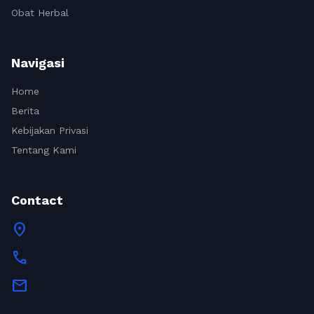
Obat Herbal
Navigasi
Home
Berita
Kebijakan Privasi
Tentang Kami
Contact
location_on
call
mail