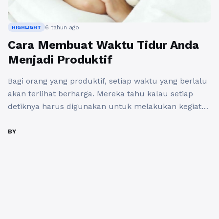
6 tahun ago
HIGHLIGHT
Cara Membuat Waktu Tidur Anda
Menjadi Produktif
Bagi orang yang produktif, setiap waktu yang berlalu
akan terlihat berharga. Mereka tahu kalau setiap
detiknya harus digunakan untuk melakukan kegiatan
yang bermanfaat sehingga tidak mengherankan jika
anda sering mendengar ucapan "waktu adalah uang".
BY
Namun sebagai manusia biasa, anda tidak bisa
mencapai produktivitas maksimal karena ada bagian
waktu yang memaksa anda untuk menghentikan
segala aktivitas, ...
Baca Selengkapnya