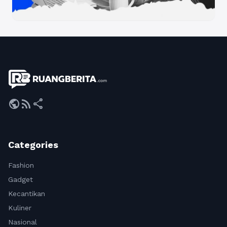
public
rss_feed
share
Categories
Fashion
Gadget
Kecantikan
Kuliner
Nasional