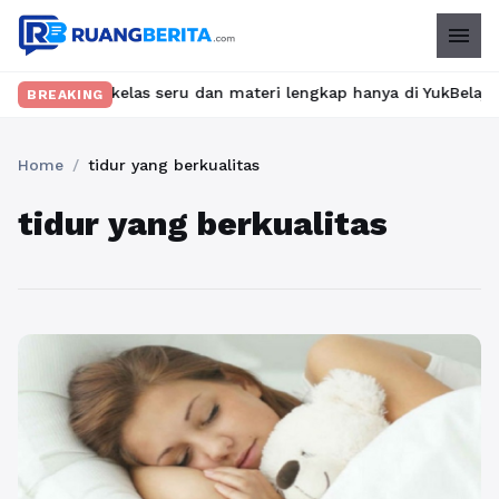
menu
mukan kelas seru dan materi lengkap hanya di YukBelajar.com. Mu
BREAKING
Home
/
tidur yang berkualitas
tidur yang berkualitas