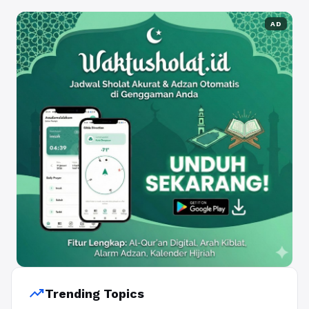
AD
trending_up
Trending Topics