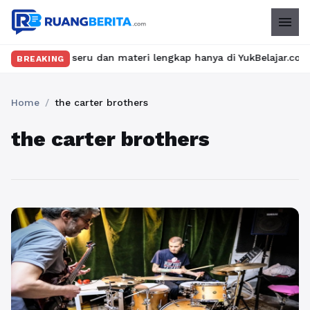
menu
n kelas seru dan materi lengkap hanya di YukBelajar.com. Mulai 
BREAKING
Home
/
the carter brothers
the carter brothers