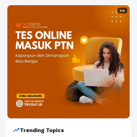
AD
trending_up
Trending Topics