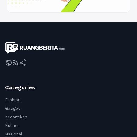
public
rss_feed
share
Categories
Fashion
Gadget
Kecantikan
Kuliner
Nasional