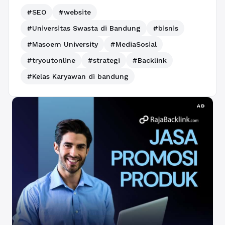
#SEO
#website
#Universitas Swasta di Bandung
#bisnis
#Masoem University
#MediaSosial
#tryoutonline
#strategi
#Backlink
#Kelas Karyawan di bandung
AD