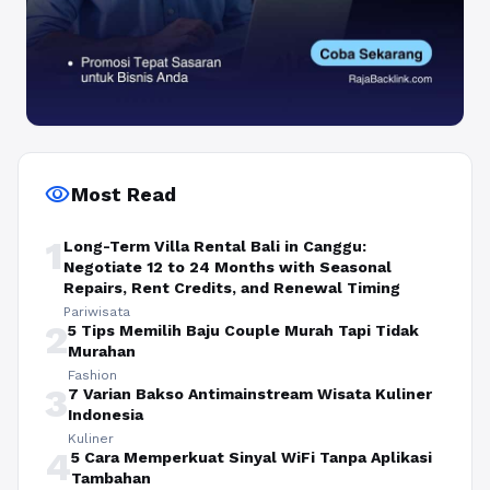
visibility
Most Read
1
Long-Term Villa Rental Bali in Canggu:
Negotiate 12 to 24 Months with Seasonal
Repairs, Rent Credits, and Renewal Timing
Pariwisata
2
5 Tips Memilih Baju Couple Murah Tapi Tidak
Murahan
Fashion
3
7 Varian Bakso Antimainstream Wisata Kuliner
Indonesia
Kuliner
4
5 Cara Memperkuat Sinyal WiFi Tanpa Aplikasi
Tambahan