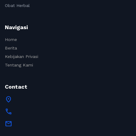
Obat Herbal
Navigasi
Home
Berita
Kebijakan Privasi
Tentang Kami
Contact
location_on
call
mail