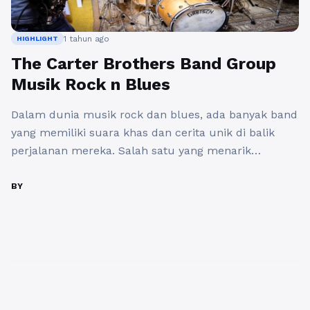
1 tahun ago
HIGHLIGHT
The Carter Brothers Band Group
Musik Rock n Blues
Dalam dunia musik rock dan blues, ada banyak band
yang memiliki suara khas dan cerita unik di balik
perjalanan mereka. Salah satu yang menarik
perhatian adalah The Carter Brothers Band
( carterbrothersband.com ), sebuah grup musik yang
BY
menggabungkan elemen blues, rock, dan bluegrass
dalam harmoni yang luar biasa. Band ini dipimpin
oleh dua saudara, Tim Carter ...
Baca Selengkapnya