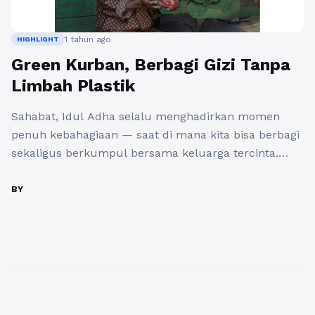
1 tahun ago
HIGHLIGHT
Green Kurban, Berbagi Gizi Tanpa
Limbah Plastik
Sahabat, Idul Adha selalu menghadirkan momen
penuh kebahagiaan — saat di mana kita bisa berbagi
sekaligus berkumpul bersama keluarga tercinta.
Namun, tanpa disadari, tradisi membagikan daging
kurban menggunakan kantong plastik kresek sudah
BY
begitu melekat di masyarakat. Padahal, tahukah
kamu? Satu ekor sapi bisa membutuhkan sekitar 150
kantong kresek, sementara satu ekor domba
memerlukan sekitar 25 ...
Baca Selengkapnya