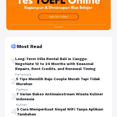
visibility
Most Read
1
Long-Term Villa Rental Bali in Canggu:
Negotiate 12 to 24 Months with Seasonal
Repairs, Rent Credits, and Renewal Timing
Pariwisata
2
5 Tips Memilih Baju Couple Murah Tapi Tidak
Murahan
Fashion
3
7 Varian Bakso Antimainstream Wisata Kuliner
Indonesia
Kuliner
4
5 Cara Memperkuat Sinyal WiFi Tanpa Aplikasi
Tambahan