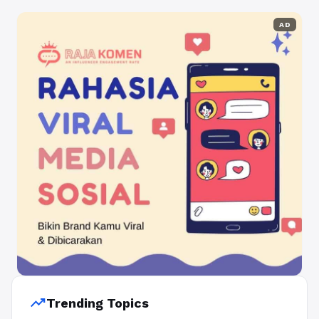
AD
trending_up
Trending Topics