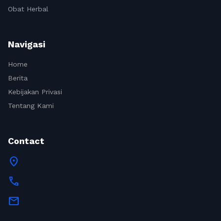
Obat Herbal
Navigasi
Home
Berita
Kebijakan Privasi
Tentang Kami
Contact
location_on
call
mail