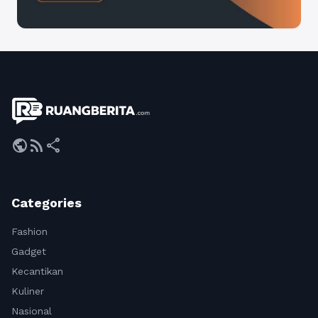
public
rss_feed
share
Categories
Fashion
Gadget
Kecantikan
Kuliner
Nasional