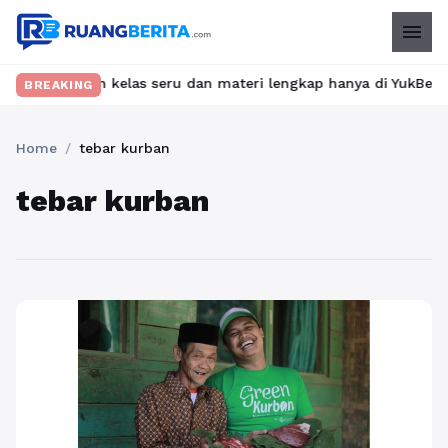
menu
 Temukan kelas seru dan materi lengkap hanya di YukBelajar.com.
BREAKING
Home
/
tebar kurban
tebar kurban