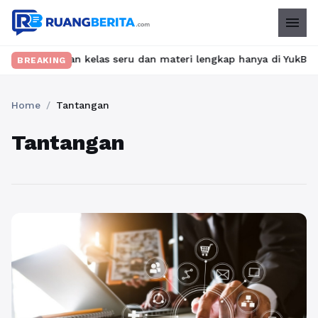
menu
t? Temukan kelas seru dan materi lengkap hanya di YukBelajar.co
BREAKING
Home
/
Tantangan
Tantangan