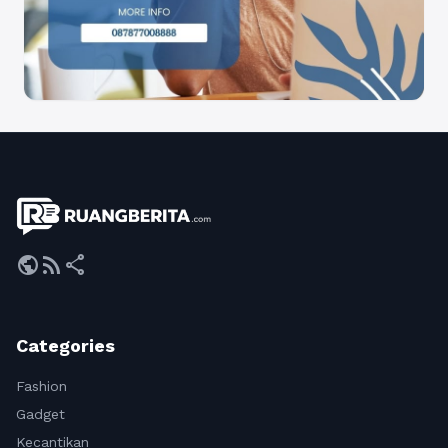
public
rss_feed
share
Categories
Fashion
Gadget
Kecantikan