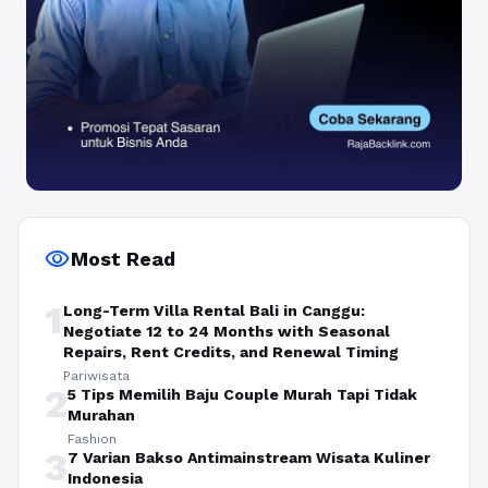
visibility
Most Read
1
Long-Term Villa Rental Bali in Canggu:
Negotiate 12 to 24 Months with Seasonal
Repairs, Rent Credits, and Renewal Timing
Pariwisata
2
5 Tips Memilih Baju Couple Murah Tapi Tidak
Murahan
Fashion
3
7 Varian Bakso Antimainstream Wisata Kuliner
Indonesia