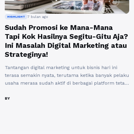
7 bulan ago
HIGHLIGHT
Sudah Promosi ke Mana-Mana
Tapi Kok Hasilnya Segitu-Gitu Aja?
Ini Masalah Digital Marketing atau
Strateginya!
Tantangan digital marketing untuk bisnis hari ini
terasa semakin nyata, terutama ketika banyak pelaku
usaha merasa sudah aktif di berbagai platform tetapi
hasilnya belum juga sebanding dengan usaha yang
dikeluarkan. Iklan berjalan, konten rutin diunggah,
BY
media sosial terlihat ramai, namun konversi tetap
minim dan pertumbuhan terasa lambat. Kondisi ini
sering memicu pertanyaan besar, apakah digital ...
Baca Selengkapnya