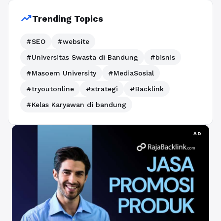
trending_up
Trending Topics
#SEO
#website
#Universitas Swasta di Bandung
#bisnis
#Masoem University
#MediaSosial
#tryoutonline
#strategi
#Backlink
#Kelas Karyawan di bandung
AD