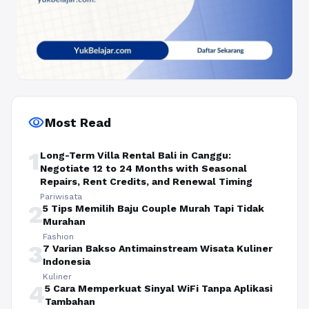
visibility
Most Read
1
Long-Term Villa Rental Bali in Canggu:
Negotiate 12 to 24 Months with Seasonal
Repairs, Rent Credits, and Renewal Timing
Pariwisata
2
5 Tips Memilih Baju Couple Murah Tapi Tidak
Murahan
Fashion
3
7 Varian Bakso Antimainstream Wisata Kuliner
Indonesia
Kuliner
4
5 Cara Memperkuat Sinyal WiFi Tanpa Aplikasi
Tambahan