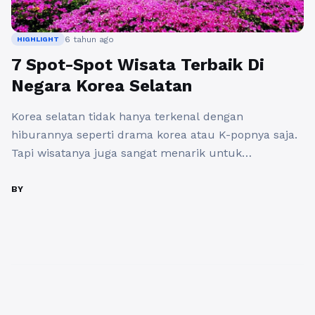
6 tahun ago
HIGHLIGHT
7 Spot-Spot Wisata Terbaik Di
Negara Korea Selatan
Korea selatan tidak hanya terkenal dengan
hiburannya seperti drama korea atau K-popnya saja.
Tapi wisatanya juga sangat menarik untuk
disambangi oleh para wisatawan asing yang ingin
lebih dekat dan kenal dengan negara Korea Selatan
BY
yang terkenal dengan wanita cantik dan para oppa
oppa ganteng. Dan yang tidak kalah menarik yaitu
adanya tempat tempat yang sangat ...
Baca
Selengkapnya