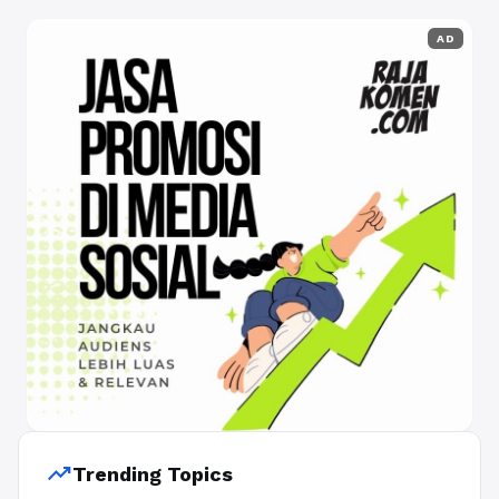
AD
trending_up
Trending Topics