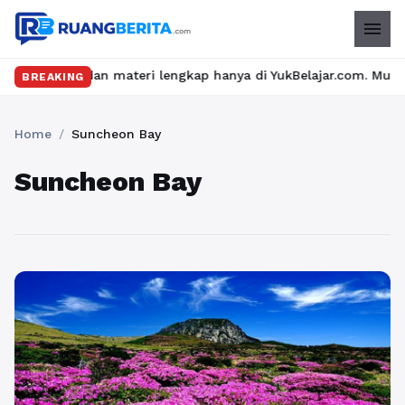
menu
 seru dan materi lengkap hanya di YukBelajar.com. Mulai langkah
BREAKING
Home
/
Suncheon Bay
Suncheon Bay