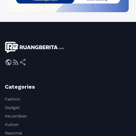
public
rss_feed
share
Categories
Fashion
Gadget
Kecantikan
Kuliner
Nasional