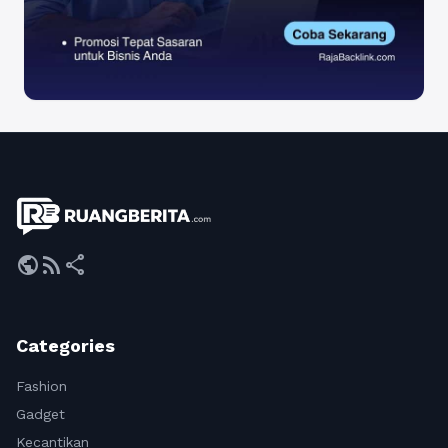
public
rss_feed
share
Categories
Fashion
Gadget
Kecantikan