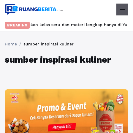
menu
et? Temukan kelas seru dan materi lengkap hanya di YukBelajar.c
BREAKING
Home
/
sumber inspirasi kuliner
sumber inspirasi kuliner