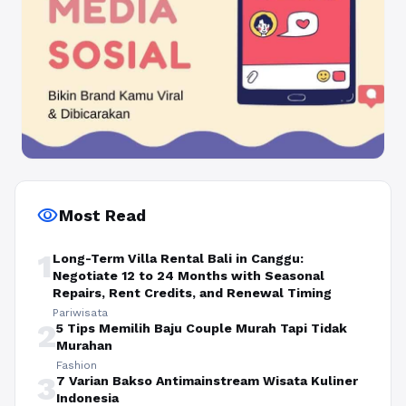
visibility
Most Read
1
Long-Term Villa Rental Bali in Canggu:
Negotiate 12 to 24 Months with Seasonal
Repairs, Rent Credits, and Renewal Timing
Pariwisata
2
5 Tips Memilih Baju Couple Murah Tapi Tidak
Murahan
Fashion
3
7 Varian Bakso Antimainstream Wisata Kuliner
Indonesia