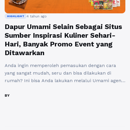
4 tahun ago
HIGHLIGHT
Dapur Umami Selain Sebagai Situs
Sumber Inspirasi Kuliner Sehari-
Hari, Banyak Promo Event yang
Ditawarkan
Anda ingin memperoleh pemasukan dengan cara
yang sangat mudah, seru dan bisa dilakukan di
rumah? Ini bisa Anda lakukan melalui Umami agent.
Yaitu dengan cara hanya berbagi resep masakan
andalan Anda di website Dapur Umami. Disana
BY
Umami agent bisa upload menu faforit Anda untuk
mendapatkan stamp Teruji Umami warna hijau dan
Umami Agent. Dapur Umami ...
Baca Selengkapnya