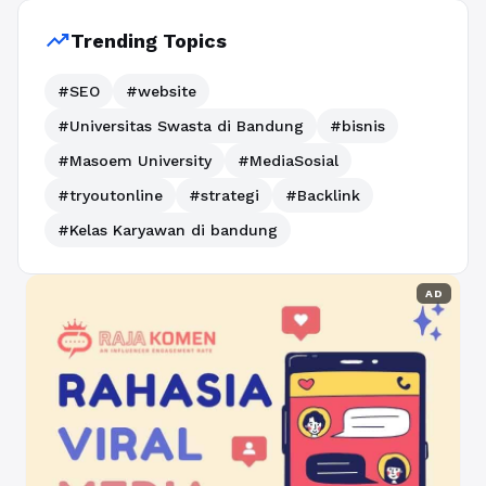
trending_up
Trending Topics
#SEO
#website
#Universitas Swasta di Bandung
#bisnis
#Masoem University
#MediaSosial
#tryoutonline
#strategi
#Backlink
#Kelas Karyawan di bandung
AD