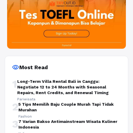
visibility
Most Read
1
Long-Term Villa Rental Bali in Canggu:
Negotiate 12 to 24 Months with Seasonal
Repairs, Rent Credits, and Renewal Timing
Pariwisata
2
5 Tips Memilih Baju Couple Murah Tapi Tidak
Murahan
Fashion
3
7 Varian Bakso Antimainstream Wisata Kuliner
Indonesia