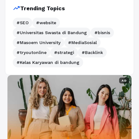
trending_up
Trending Topics
#SEO
#website
#Universitas Swasta di Bandung
#bisnis
#Masoem University
#MediaSosial
#tryoutonline
#strategi
#Backlink
#Kelas Karyawan di bandung
AD