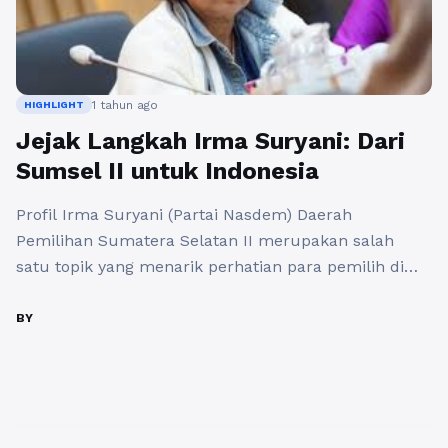
1 tahun ago
HIGHLIGHT
Jejak Langkah Irma Suryani: Dari
Sumsel II untuk Indonesia
Profil Irma Suryani (Partai Nasdem) Daerah
Pemilihan Sumatera Selatan II merupakan salah
satu topik yang menarik perhatian para pemilih di
Indonesia. Irma Suryani, yang merupakan wakil dari
Partai Nasdem, memiliki perjalanan karier yang patut
BY
dicontoh. Sebagai seorang calon legislatif yang
berkomitmen untuk mewakili suara rakyat, Irma
Suryani telah berperan aktif dalam berbagai kegiatan
sosial dan ...
Baca Selengkapnya