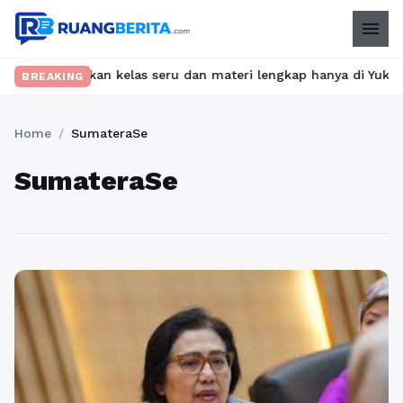
menu
bet? Temukan kelas seru dan materi lengkap hanya di YukBelajar.c
BREAKING
Home
/
SumateraSe
SumateraSe