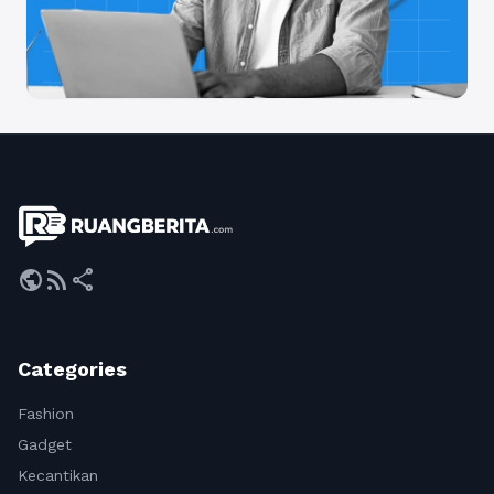
public
rss_feed
share
Categories
Fashion
Gadget
Kecantikan