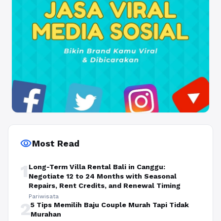
visibility
Most Read
1
Long-Term Villa Rental Bali in Canggu:
Negotiate 12 to 24 Months with Seasonal
Repairs, Rent Credits, and Renewal Timing
Pariwisata
2
5 Tips Memilih Baju Couple Murah Tapi Tidak
Murahan