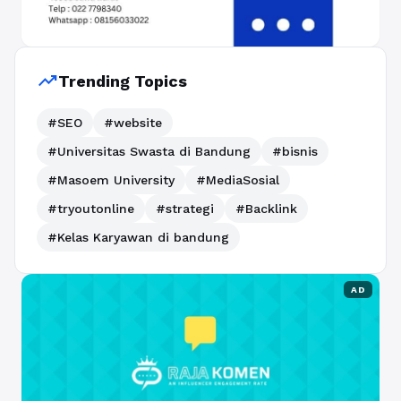
trending_up
Trending Topics
#SEO
#website
#Universitas Swasta di Bandung
#bisnis
#Masoem University
#MediaSosial
#tryoutonline
#strategi
#Backlink
#Kelas Karyawan di bandung
AD