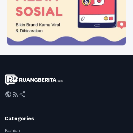
public
rss_feed
share
Categories
Fashion