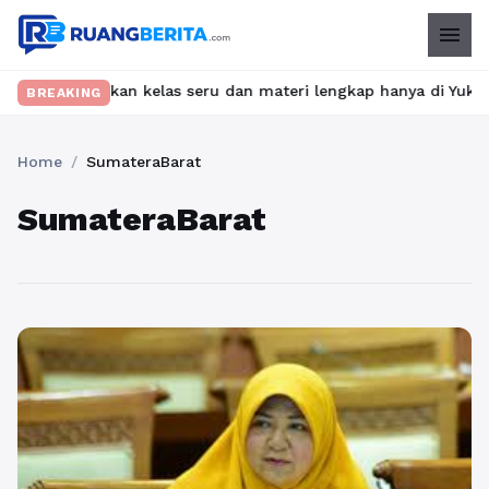
menu
t? Temukan kelas seru dan materi lengkap hanya di YukBelajar.co
BREAKING
Home
/
SumateraBarat
SumateraBarat