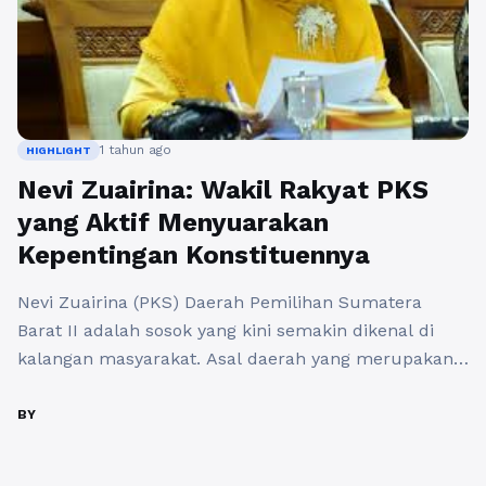
1 tahun ago
HIGHLIGHT
Nevi Zuairina: Wakil Rakyat PKS
yang Aktif Menyuarakan
Kepentingan Konstituennya
Nevi Zuairina (PKS) Daerah Pemilihan Sumatera
Barat II adalah sosok yang kini semakin dikenal di
kalangan masyarakat. Asal daerah yang merupakan
salah satu provinsi di Indonesia ini, Nevi bukan hanya
sekadar berpolitik, tetapi juga membawa visi dan
BY
misi untuk memajukan daerahnya. Sebagai anggota
Partai Keadilan Sejahtera (PKS), Nevi Zuairina