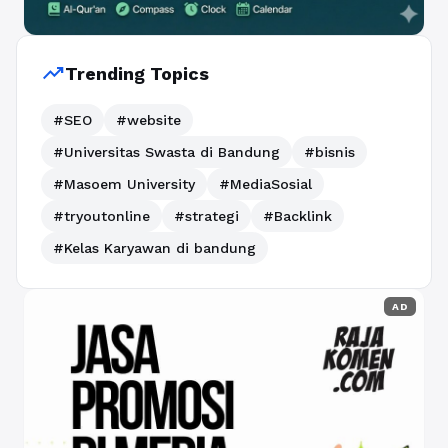
trending_up
Trending Topics
#SEO
#website
#Universitas Swasta di Bandung
#bisnis
#Masoem University
#MediaSosial
#tryoutonline
#strategi
#Backlink
#Kelas Karyawan di bandung
AD