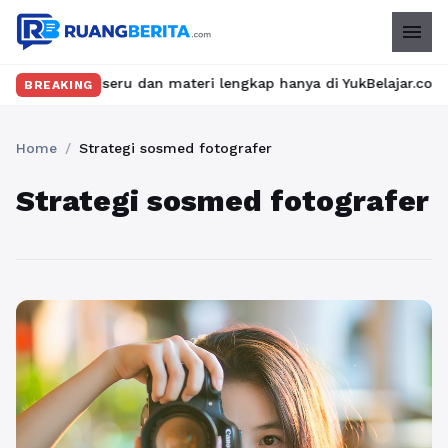
menu
n kelas seru dan materi lengkap hanya di YukBelajar.com. Mulai 
BREAKING
Home
/
Strategi sosmed fotografer
Strategi sosmed fotografer