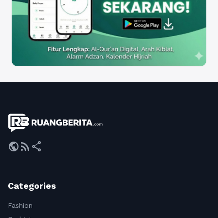
public
rss_feed
share
Categories
Fashion