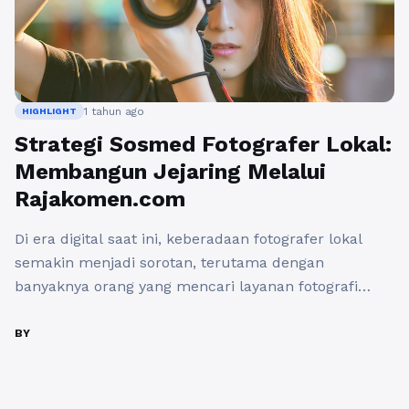
1 tahun ago
HIGHLIGHT
Strategi Sosmed Fotografer Lokal:
Membangun Jejaring Melalui
Rajakomen.com
Di era digital saat ini, keberadaan fotografer lokal
semakin menjadi sorotan, terutama dengan
banyaknya orang yang mencari layanan fotografi
untuk berbagai kebutuhan, mulai dari acara pribadi
hingga proyek bisnis. Untuk dapat bersaing dan
BY
menjangkau audiens yang lebih luas, strategi sosmed
fotografer lokal menjadi hal yang esensial. Melalui
platform media sosial, fotografer dapat