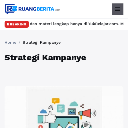
menu
as seru dan materi lengkap hanya di YukBelajar.com. Mulai langk
BREAKING
Home
/
Strategi Kampanye
Strategi Kampanye