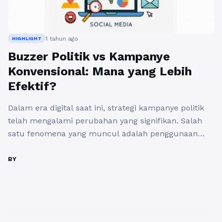
1 tahun ago
HIGHLIGHT
Buzzer Politik vs Kampanye
Konvensional: Mana yang Lebih
Efektif?
Dalam era digital saat ini, strategi kampanye politik
telah mengalami perubahan yang signifikan. Salah
satu fenomena yang muncul adalah penggunaan
jasa buzzer politik. Buzzer politik adalah pihak yang
menggunakan media sosial untuk mempengaruhi
BY
opini publik dan meningkatkan elektabilitas calon
tertentu. Sementara itu, kampanye konvensional
yang biasanya melibatkan kegiatan door-to-door,
rapat umum, dan penyebaran bahan kampanye ...