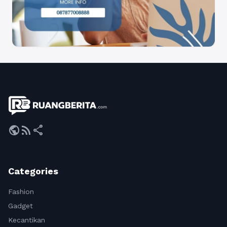
public
rss_feed
share
Categories
Fashion
Gadget
Kecantikan