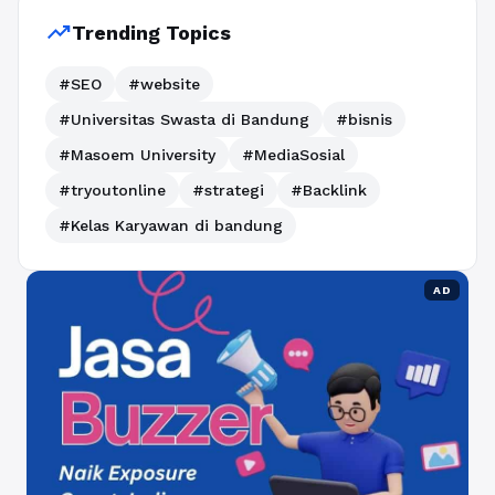
trending_up
Trending Topics
#SEO
#website
#Universitas Swasta di Bandung
#bisnis
#Masoem University
#MediaSosial
#tryoutonline
#strategi
#Backlink
#Kelas Karyawan di bandung
AD