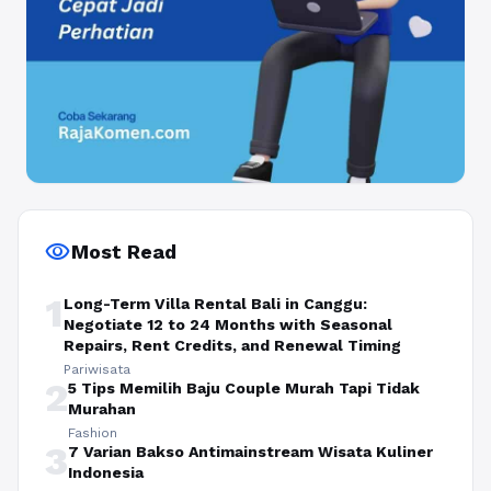
visibility
Most Read
1
Long-Term Villa Rental Bali in Canggu:
Negotiate 12 to 24 Months with Seasonal
Repairs, Rent Credits, and Renewal Timing
Pariwisata
2
5 Tips Memilih Baju Couple Murah Tapi Tidak
Murahan
Fashion
3
7 Varian Bakso Antimainstream Wisata Kuliner
Indonesia