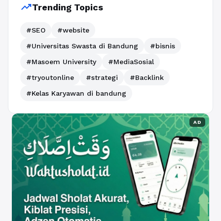
trending_up
Trending Topics
#SEO
#website
#Universitas Swasta di Bandung
#bisnis
#Masoem University
#MediaSosial
#tryoutonline
#strategi
#Backlink
#Kelas Karyawan di bandung
AD