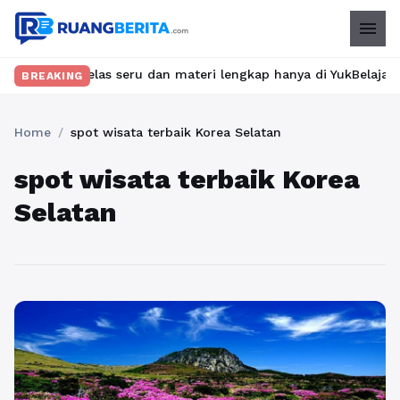
menu
kan kelas seru dan materi lengkap hanya di YukBelajar.com. Mula
BREAKING
Home
/
spot wisata terbaik Korea Selatan
spot wisata terbaik Korea
Selatan