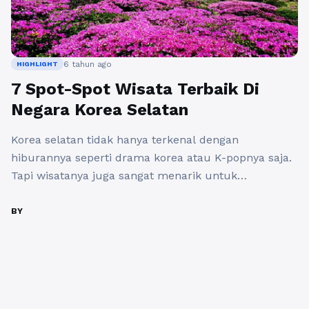
6 tahun ago
HIGHLIGHT
7 Spot-Spot Wisata Terbaik Di
Negara Korea Selatan
Korea selatan tidak hanya terkenal dengan
hiburannya seperti drama korea atau K-popnya saja.
Tapi wisatanya juga sangat menarik untuk
disambangi oleh para wisatawan asing yang ingin
lebih dekat dan kenal dengan negara Korea Selatan
BY
yang terkenal dengan wanita cantik dan para oppa
oppa ganteng. Dan yang tidak kalah menarik yaitu
adanya tempat tempat yang sangat ...
Baca
Selengkapnya