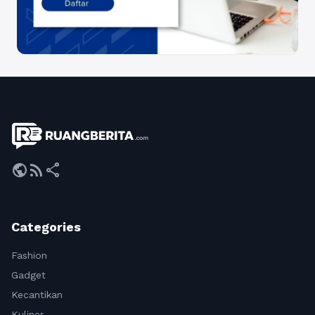
public
rss_feed
share
Categories
Fashion
Gadget
Kecantikan
Kuliner