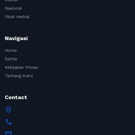
Nasional
Obat Herbal
Navigasi
Home
Berita
Kebijakan Privasi
Tentang Kami
Contact
location_on
call
mail