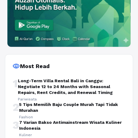
visibility
Most Read
1
Long-Term Villa Rental Bali in Canggu:
Negotiate 12 to 24 Months with Seasonal
Repairs, Rent Credits, and Renewal Timing
Pariwisata
2
5 Tips Memilih Baju Couple Murah Tapi Tidak
Murahan
Fashion
3
7 Varian Bakso Antimainstream Wisata Kuliner
Indonesia
Kuliner