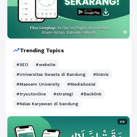
trending_up
Trending Topics
#SEO
#website
#Universitas Swasta di Bandung
#bisnis
#Masoem University
#MediaSosial
#tryoutonline
#strategi
#Backlink
#Kelas Karyawan di bandung
AD