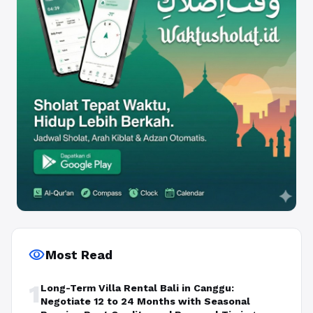
visibility
Most Read
1
Long-Term Villa Rental Bali in Canggu:
Negotiate 12 to 24 Months with Seasonal