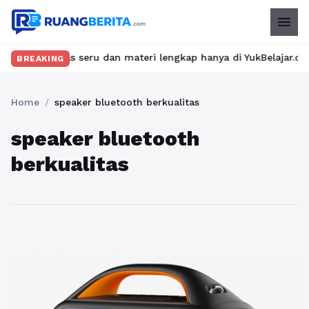
menu
an kelas seru dan materi lengkap hanya di YukBelajar.com. Mulai 
BREAKING
Home
/
speaker bluetooth berkualitas
speaker bluetooth
berkualitas