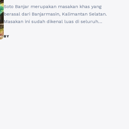
Soto Banjar merupakan masakan khas yang
berasal dari Banjarmasin, Kalimantan Selatan.
Masakan ini sudah dikenal luas di seluruh
Indonesia karena cita rasanya yang lezat dan
nikmat. Soto Banjar memiliki ciri khas berbeda
BY
dibandingkan dengan soto-soto lainnya, mulai dari
bumbu, isian, hingga cara penyajian. Salah satu
keunikan Soto Banjar terletak pada bumbunya
yang kaya akan rempah-rempah. ...
Baca
Selengkapnya