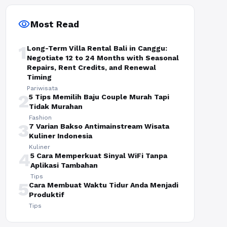
visibility
Most Read
1
Long-Term Villa Rental Bali in Canggu:
Negotiate 12 to 24 Months with Seasonal
Repairs, Rent Credits, and Renewal
Timing
Pariwisata
2
5 Tips Memilih Baju Couple Murah Tapi
Tidak Murahan
Fashion
3
7 Varian Bakso Antimainstream Wisata
Kuliner Indonesia
Kuliner
4
5 Cara Memperkuat Sinyal WiFi Tanpa
Aplikasi Tambahan
Tips
5
Cara Membuat Waktu Tidur Anda Menjadi
Produktif
Tips