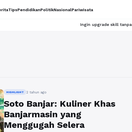
rita
Tips
Pendidikan
Politik
Nasional
Pariwisata
Ingin upgrade skill tanpa ribet? Te
2 tahun ago
HIGHLIGHT
Soto Banjar: Kuliner Khas
Banjarmasin yang
Menggugah Selera