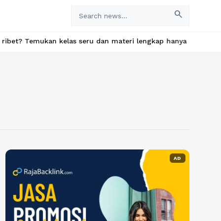
search
mukan kelas seru dan materi lengkap hanya di YukBelajar.com. Mu
AD