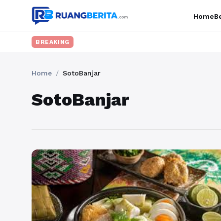
Home
Be
BREAKING
Home
/
SotoBanjar
SotoBanjar