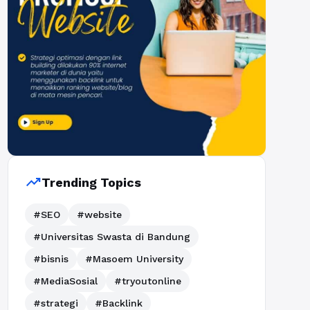
trending_up
Trending Topics
#SEO
#website
#Universitas Swasta di Bandung
#bisnis
#Masoem University
#MediaSosial
#tryoutonline
#strategi
#Backlink