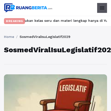
menu
et? Temukan kelas seru dan materi lengkap hanya di YukBelajar.co
BREAKING
Home
/
SosmedViralIsuLegislatif2029
SosmedViralIsuLegislatif20