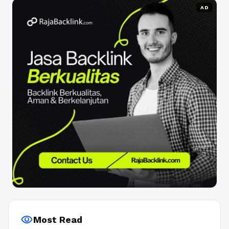
AD
visibility
Most Read