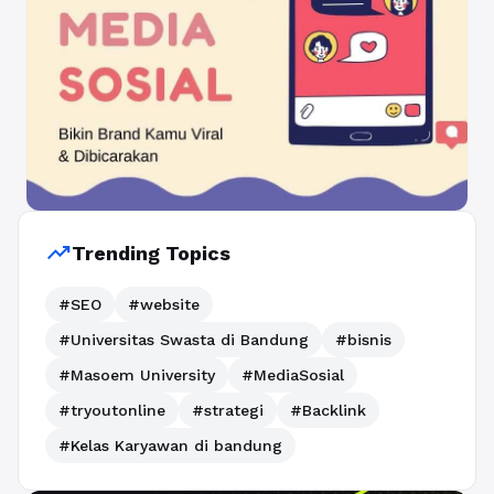
trending_up
Trending Topics
#SEO
#website
#Universitas Swasta di Bandung
#bisnis
#Masoem University
#MediaSosial
#tryoutonline
#strategi
#Backlink
#Kelas Karyawan di bandung