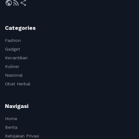
public
rss_feed
share
Categories
Fashion
Gadget
Kecantikan
Kuliner
Nasional
Obat Herbal
Navigasi
Home
Berita
Kebijakan Privasi