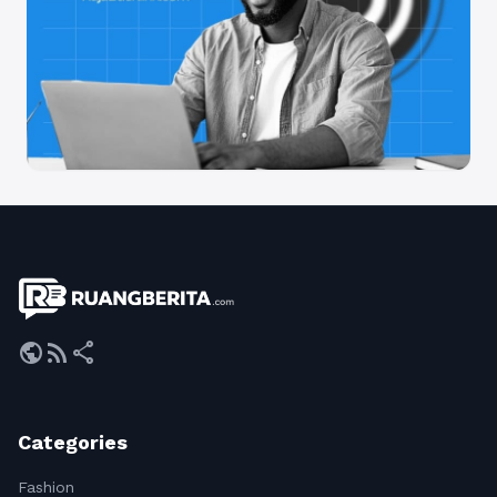
public
rss_feed
share
Categories
Fashion