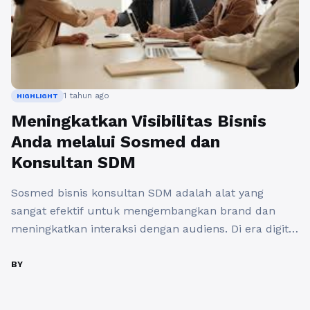
1 tahun ago
HIGHLIGHT
Meningkatkan Visibilitas Bisnis
Anda melalui Sosmed dan
Konsultan SDM
Sosmed bisnis konsultan SDM adalah alat yang
sangat efektif untuk mengembangkan brand dan
meningkatkan interaksi dengan audiens. Di era digital
saat ini, hampir setiap jenis usaha memanfaatkan
platform media sosial untuk menjangkau pelanggan
BY
baru dan menjaga hubungan dengan pelanggan yang
sudah ada. Sosmed bisnis bukan hanya sekadar larut