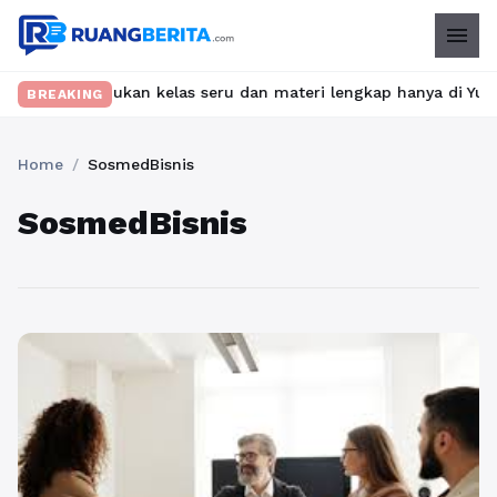
menu
et? Temukan kelas seru dan materi lengkap hanya di YukBelajar.c
BREAKING
Home
/
SosmedBisnis
SosmedBisnis