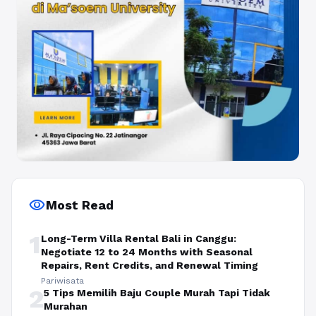
visibility
Most Read
1
Long-Term Villa Rental Bali in Canggu:
Negotiate 12 to 24 Months with Seasonal
Repairs, Rent Credits, and Renewal Timing
Pariwisata
2
5 Tips Memilih Baju Couple Murah Tapi Tidak
Murahan