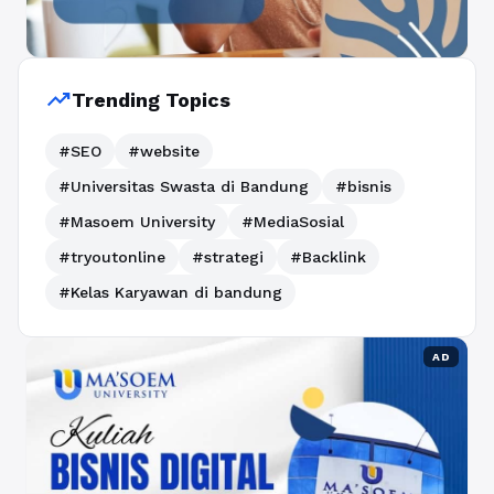
trending_up
Trending Topics
#SEO
#website
#Universitas Swasta di Bandung
#bisnis
#Masoem University
#MediaSosial
#tryoutonline
#strategi
#Backlink
#Kelas Karyawan di bandung
AD