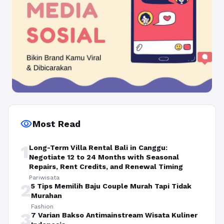
visibility
Most Read
1
Long-Term Villa Rental Bali in Canggu:
Negotiate 12 to 24 Months with Seasonal
Repairs, Rent Credits, and Renewal Timing
Pariwisata
2
5 Tips Memilih Baju Couple Murah Tapi Tidak
Murahan
Fashion
3
7 Varian Bakso Antimainstream Wisata Kuliner