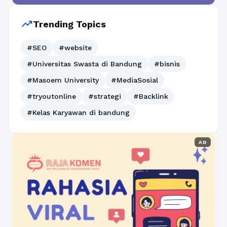
trending_up
Trending Topics
#SEO
#website
#Universitas Swasta di Bandung
#bisnis
#Masoem University
#MediaSosial
#tryoutonline
#strategi
#Backlink
#Kelas Karyawan di bandung
AD