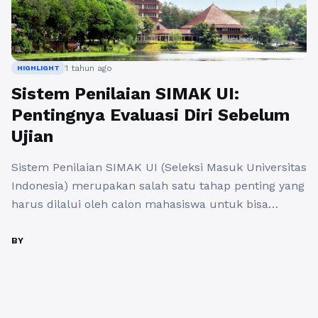
1 tahun ago
HIGHLIGHT
Sistem Penilaian SIMAK UI:
Pentingnya Evaluasi Diri Sebelum
Ujian
Sistem Penilaian SIMAK UI (Seleksi Masuk Universitas
Indonesia) merupakan salah satu tahap penting yang
harus dilalui oleh calon mahasiswa untuk bisa
diterima di Universitas Indonesia. Sebagai sebuah
institusi ternama, UI memiliki sistem penilaian yang
BY
komprehensif dan terstruktur untuk menilai
kemampuan akademis serta kompetensi calon
mahasiswanya. Memahami sistem penilaian SIMAK
UI sangat penting bagi kesiapan calon ...
Baca