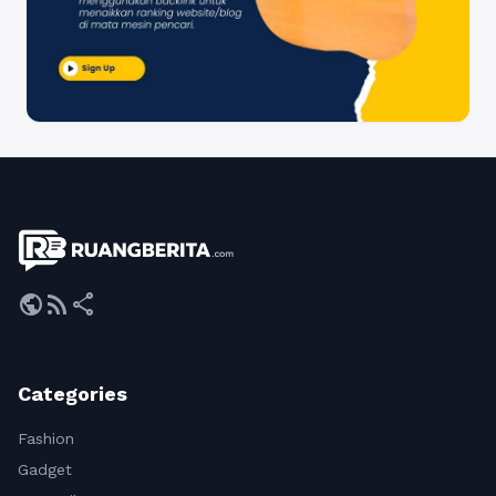
public
rss_feed
share
Categories
Fashion
Gadget