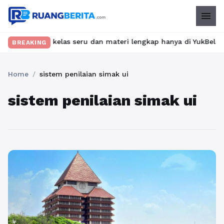
menu
? Temukan kelas seru dan materi lengkap hanya di YukBelajar.com
BREAKING
Home
/
sistem penilaian simak ui
sistem penilaian simak ui