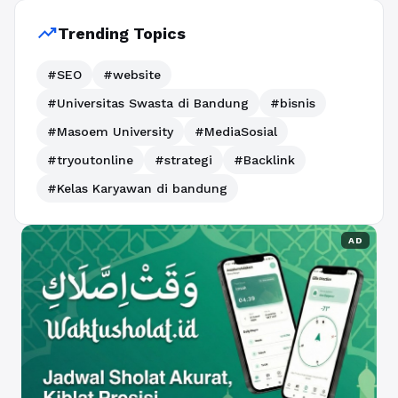
trending_up
Trending Topics
#SEO
#website
#Universitas Swasta di Bandung
#bisnis
#Masoem University
#MediaSosial
#tryoutonline
#strategi
#Backlink
#Kelas Karyawan di bandung
AD