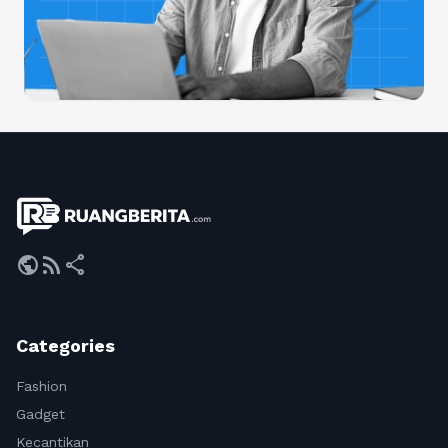
public
rss_feed
share
Categories
Fashion
Gadget
Kecantikan