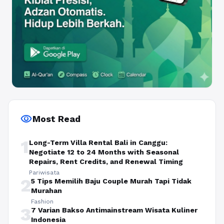
visibility
Most Read
1
Long-Term Villa Rental Bali in Canggu:
Negotiate 12 to 24 Months with Seasonal
Repairs, Rent Credits, and Renewal Timing
Pariwisata
2
5 Tips Memilih Baju Couple Murah Tapi Tidak
Murahan
Fashion
3
7 Varian Bakso Antimainstream Wisata Kuliner
Indonesia