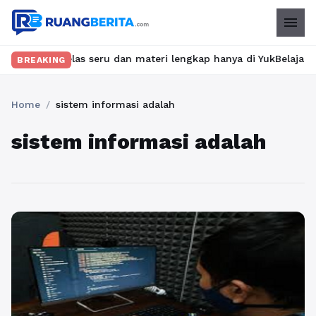
menu
kan kelas seru dan materi lengkap hanya di YukBelajar.com. Mula
BREAKING
Home
/
sistem informasi adalah
sistem informasi adalah