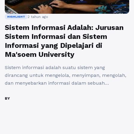
2 tahun ago
HIGHLIGHT
Sistem Informasi Adalah: Jurusan
Sistem Informasi dan Sistem
Informasi yang Dipelajari di
Ma'soem University
Sistem informasi adalah suatu sistem yang
dirancang untuk mengelola, menyimpan, mengolah,
dan menyebarkan informasi dalam sebuah
organisasi. Sistem informasi memainkan peran
penting dalam mendukung berbagai kegiatan
BY
operasional dan pengambilan keputusan di berbagai
bidang, mulai dari bisnis hingga pemerintahan.
Karena keberadaannya yang sangat vital, maka tak
heran jika semakin banyak institusi pendidikan yang