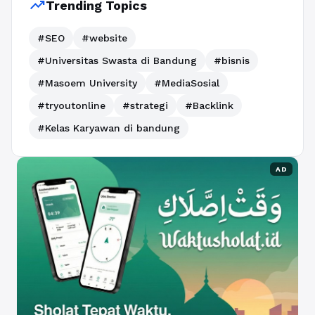
trending_up
Trending Topics
#SEO
#website
#Universitas Swasta di Bandung
#bisnis
#Masoem University
#MediaSosial
#tryoutonline
#strategi
#Backlink
#Kelas Karyawan di bandung
AD