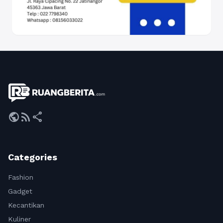
public
rss_feed
share
Categories
Fashion
Gadget
Kecantikan
Kuliner