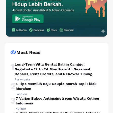
visibility
Most Read
1
Long-Term Villa Rental Bali in Canggu:
Negotiate 12 to 24 Months with Seasonal
Repairs, Rent Credits, and Renewal Timing
Pariwisata
2
5 Tips Memilih Baju Couple Murah Tapi Tidak
Murahan
Fashion
3
7 Varian Bakso Antimainstream Wisata Kuliner
Indonesia
Kuliner