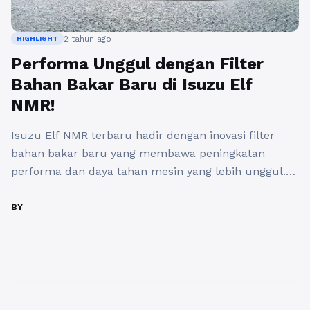
2 tahun ago
HIGHLIGHT
Performa Unggul dengan Filter
Bahan Bakar Baru di Isuzu Elf
NMR!
Isuzu Elf NMR terbaru hadir dengan inovasi filter
bahan bakar baru yang membawa peningkatan
performa dan daya tahan mesin yang lebih unggul.
Salah satu keunggulan utama dari seri terbaru ini
adalah New Fuel filter dengan menggunakan sistem
BY
Double Pre Filter yang dirancang untuk menyaring
kotoran secara lebih sempurna. Teknologi ini
merupakan solusi tepat bagi para ...
Baca
Selengkapnya