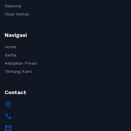
Nasional
Obat Herbal
Navigasi
Home
Berita
Kebijakan Privasi
Tentang Kami
Contact
location_on
call
mail