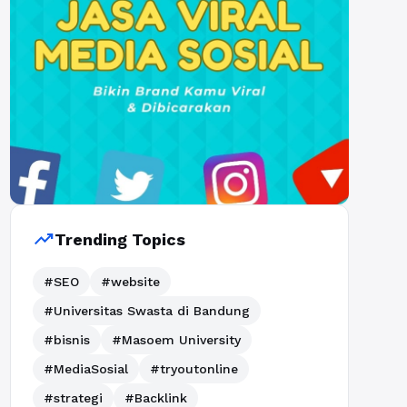
trending_up
Trending Topics
#SEO
#website
#Universitas Swasta di Bandung
#bisnis
#Masoem University
#MediaSosial
#tryoutonline
#strategi
#Backlink