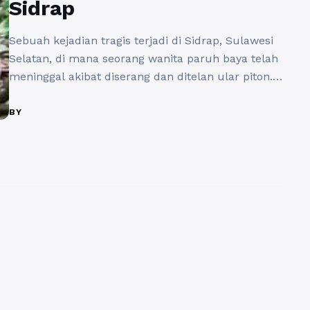
Sidrap
Sebuah kejadian tragis terjadi di Sidrap, Sulawesi
Selatan, di mana seorang wanita paruh baya telah
meninggal akibat diserang dan ditelan ular piton.
Kejadian ini mengejutkan warga sekitar dan
menjadi perbincangan hangat di seluruh wilayah.
BY
Wanita tersebut, yang dikenal sebagai Ibu Ani (45
tahun), telah menjadi korban ular piton yang
menyeramkan. Kejadian ini terjadi saat Ibu ...
Baca
Selengkapnya