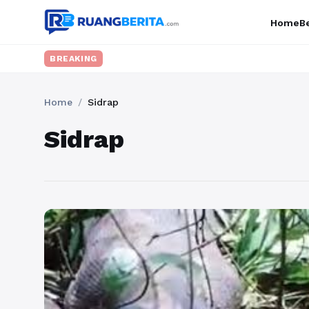
Home
Be
BREAKING
Home
/
Sidrap
Sidrap