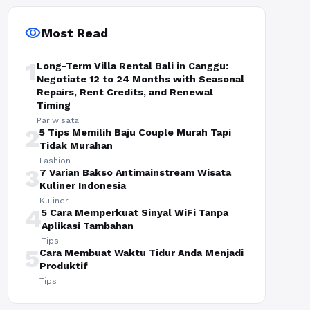
visibility
Most Read
1
Long-Term Villa Rental Bali in Canggu:
Negotiate 12 to 24 Months with Seasonal
Repairs, Rent Credits, and Renewal
Timing
Pariwisata
2
5 Tips Memilih Baju Couple Murah Tapi
Tidak Murahan
Fashion
3
7 Varian Bakso Antimainstream Wisata
Kuliner Indonesia
Kuliner
4
5 Cara Memperkuat Sinyal WiFi Tanpa
Aplikasi Tambahan
Tips
5
Cara Membuat Waktu Tidur Anda Menjadi
Produktif
Tips