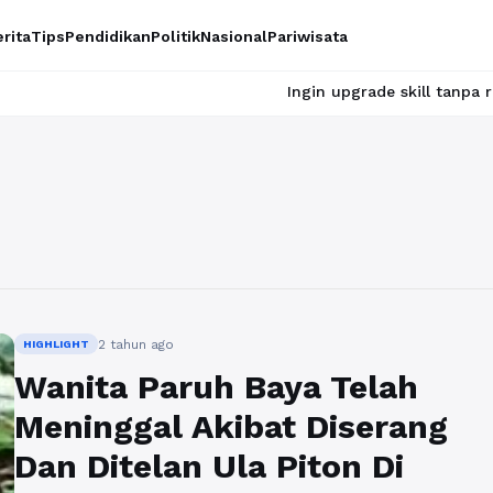
rita
Tips
Pendidikan
Politik
Nasional
Pariwisata
Ingin upgrade skill tanpa ribet? Temuk
2 tahun ago
HIGHLIGHT
Wanita Paruh Baya Telah
Meninggal Akibat Diserang
Dan Ditelan Ula Piton Di