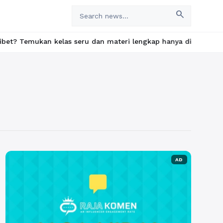
search
an kelas seru dan materi lengkap hanya di YukBelajar.com. Mulai
AD