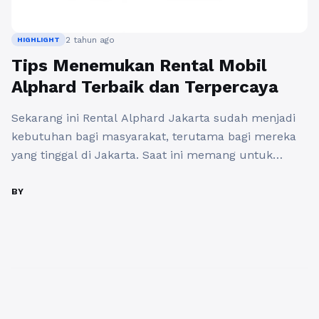
2 tahun ago
HIGHLIGHT
Tips Menemukan Rental Mobil
Alphard Terbaik dan Terpercaya
Sekarang ini Rental Alphard Jakarta sudah menjadi
kebutuhan bagi masyarakat, terutama bagi mereka
yang tinggal di Jakarta. Saat ini memang untuk
menemukan tempat rental mobil di Jakarta sangat
mudah, namun tidak semua rental mobil mampu
BY
memberikan pelayanan yang terbaik. Terkadang
beberapa jasa rental Alphard yang mungkin memiliki
pelayanan yang kurang baik sehingga akan membuat
klien ...
Baca Selengkapnya