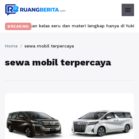
menu
et? Temukan kelas seru dan materi lengkap hanya di YukBelajar.co
BREAKING
Home
/
sewa mobil terpercaya
sewa mobil terpercaya