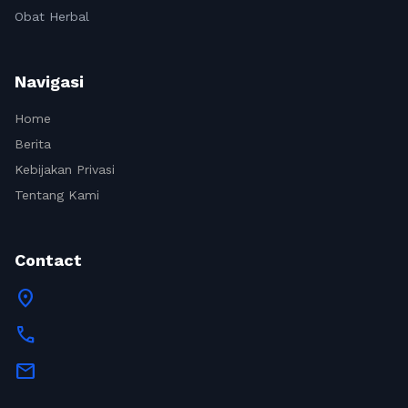
Obat Herbal
Navigasi
Home
Berita
Kebijakan Privasi
Tentang Kami
Contact
location_on
call
mail