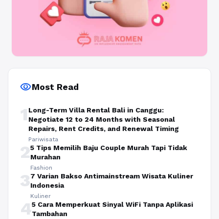
visibility
Most Read
1
Long-Term Villa Rental Bali in Canggu:
Negotiate 12 to 24 Months with Seasonal
Repairs, Rent Credits, and Renewal Timing
Pariwisata
2
5 Tips Memilih Baju Couple Murah Tapi Tidak
Murahan
Fashion
3
7 Varian Bakso Antimainstream Wisata Kuliner
Indonesia
Kuliner
4
5 Cara Memperkuat Sinyal WiFi Tanpa Aplikasi
Tambahan