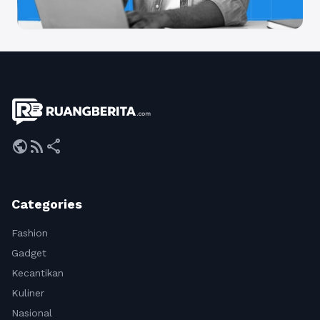
public
rss_feed
share
Categories
Fashion
Gadget
Kecantikan
Kuliner
Nasional