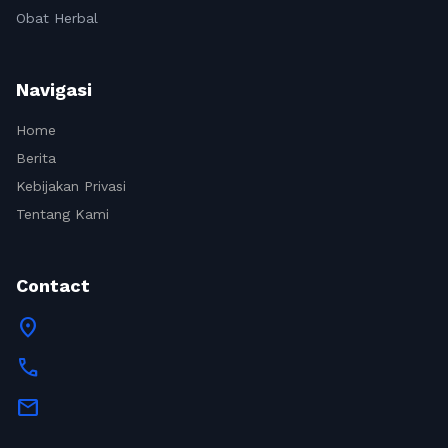
Obat Herbal
Navigasi
Home
Berita
Kebijakan Privasi
Tentang Kami
Contact
location_on
call
mail