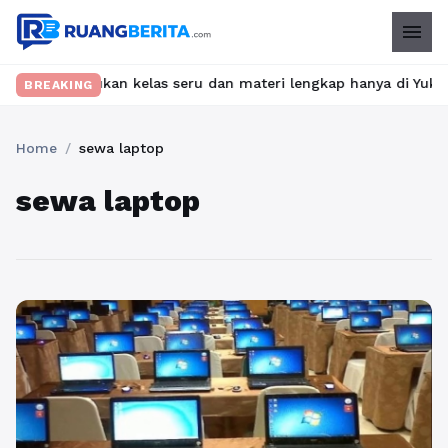
menu
et? Temukan kelas seru dan materi lengkap hanya di YukBelajar.c
BREAKING
Home
/
sewa laptop
sewa laptop