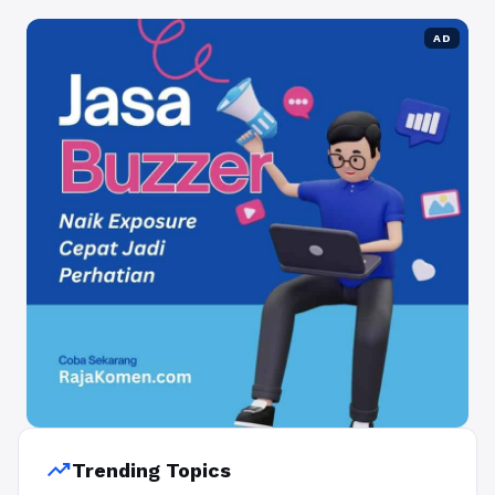
AD
trending_up
Trending Topics