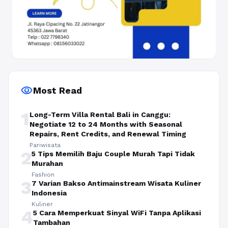
visibility
Most Read
1
Long-Term Villa Rental Bali in Canggu:
Negotiate 12 to 24 Months with Seasonal
Repairs, Rent Credits, and Renewal Timing
Pariwisata
2
5 Tips Memilih Baju Couple Murah Tapi Tidak
Murahan
Fashion
3
7 Varian Bakso Antimainstream Wisata Kuliner
Indonesia
Kuliner
4
5 Cara Memperkuat Sinyal WiFi Tanpa Aplikasi
Tambahan