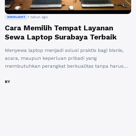
1 tahun ago
HIGHLIGHT
Cara Memilih Tempat Layanan
Sewa Laptop Surabaya Terbaik
Menyewa laptop menjadi solusi praktis bagi bisnis,
acara, maupun keperluan pribadi yang
membutuhkan perangkat berkualitas tanpa harus
membeli. Namun, dengan banyaknya penyedia
layanan sewa laptop di Surabaya, memilih tempat
BY
terbaik bisa menjadi tantangan. Salah satu layanan
Sewa Laptop Surabaya yang terbaik adalah
sewalaptop.co.id. Sewalaptop.co.id adalah usaha
yang bergerak dibidang jasa sewa laptop terbaik dan
berkualitas. Layanan ...
Baca Selengkapnya