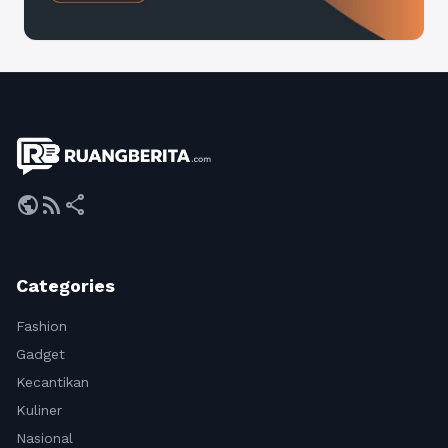
public
rss_feed
share
Categories
Fashion
Gadget
Kecantikan
Kuliner
Nasional