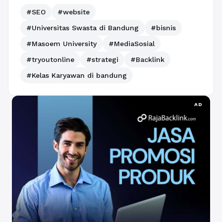
#SEO
#website
#Universitas Swasta di Bandung
#bisnis
#Masoem University
#MediaSosial
#tryoutonline
#strategi
#Backlink
#Kelas Karyawan di bandung
AD