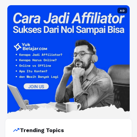
AD
trending_up
Trending Topics