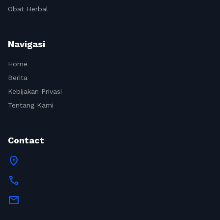
Obat Herbal
Navigasi
Home
Berita
Kebijakan Privasi
Tentang Kami
Contact
location_on
call
mail