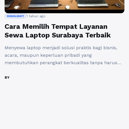
1 tahun ago
HIGHLIGHT
Cara Memilih Tempat Layanan
Sewa Laptop Surabaya Terbaik
Menyewa laptop menjadi solusi praktis bagi bisnis,
acara, maupun keperluan pribadi yang
membutuhkan perangkat berkualitas tanpa harus
membeli. Namun, dengan banyaknya penyedia
layanan sewa laptop di Surabaya, memilih tempat
BY
terbaik bisa menjadi tantangan. Salah satu layanan
Sewa Laptop Surabaya yang terbaik adalah
sewalaptop.co.id. Sewalaptop.co.id adalah usaha
yang bergerak dibidang jasa sewa laptop terbaik dan
berkualitas. Layanan ...
Baca Selengkapnya