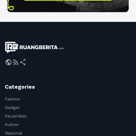
public
rss_feed
share
Categories
Fashion
Gadget
Kecantikan
Kuliner
Nasional