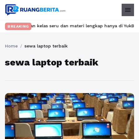
menu
? Temukan kelas seru dan materi lengkap hanya di YukBelajar.com.
BREAKING
Home
/
sewa laptop terbaik
sewa laptop terbaik