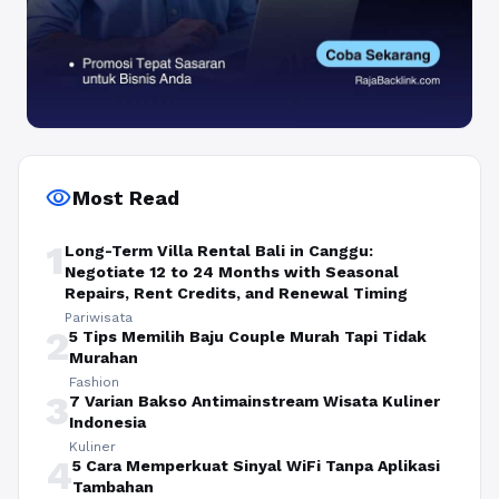
visibility
Most Read
1
Long-Term Villa Rental Bali in Canggu:
Negotiate 12 to 24 Months with Seasonal
Repairs, Rent Credits, and Renewal Timing
Pariwisata
2
5 Tips Memilih Baju Couple Murah Tapi Tidak
Murahan
Fashion
3
7 Varian Bakso Antimainstream Wisata Kuliner
Indonesia
Kuliner
4
5 Cara Memperkuat Sinyal WiFi Tanpa Aplikasi
Tambahan