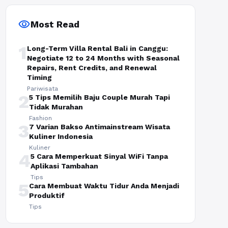
visibility
Most Read
1
Long-Term Villa Rental Bali in Canggu:
Negotiate 12 to 24 Months with Seasonal
Repairs, Rent Credits, and Renewal
Timing
Pariwisata
2
5 Tips Memilih Baju Couple Murah Tapi
Tidak Murahan
Fashion
3
7 Varian Bakso Antimainstream Wisata
Kuliner Indonesia
Kuliner
4
5 Cara Memperkuat Sinyal WiFi Tanpa
Aplikasi Tambahan
Tips
5
Cara Membuat Waktu Tidur Anda Menjadi
Produktif
Tips