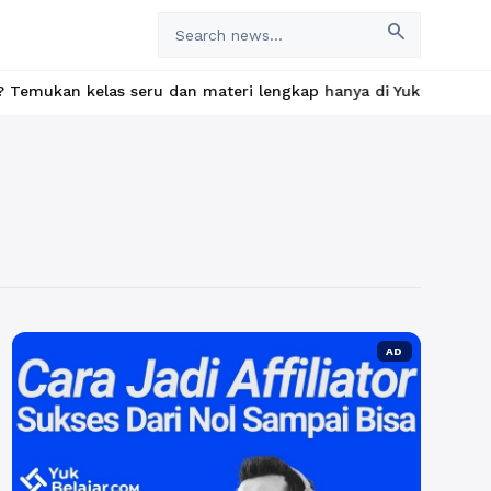
search
 kelas seru dan materi lengkap hanya di YukBelajar.com. Mulai la
AD