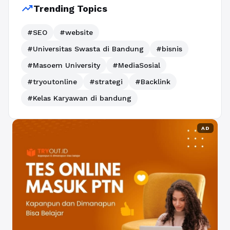
trending_up
Trending Topics
#SEO
#website
#Universitas Swasta di Bandung
#bisnis
#Masoem University
#MediaSosial
#tryoutonline
#strategi
#Backlink
#Kelas Karyawan di bandung
AD