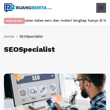
menu
et? Temukan kelas seru dan materi lengkap hanya di YukBelajar.c
BREAKING
Home
/
SEOSpecialist
SEOSpecialist