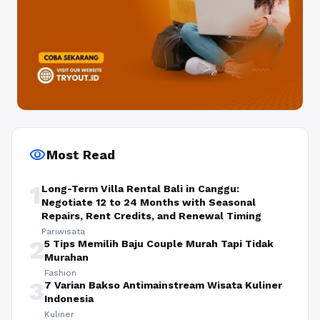
visibility
Most Read
1
Long-Term Villa Rental Bali in Canggu:
Negotiate 12 to 24 Months with Seasonal
Repairs, Rent Credits, and Renewal Timing
Pariwisata
2
5 Tips Memilih Baju Couple Murah Tapi Tidak
Murahan
Fashion
3
7 Varian Bakso Antimainstream Wisata Kuliner
Indonesia
Kuliner