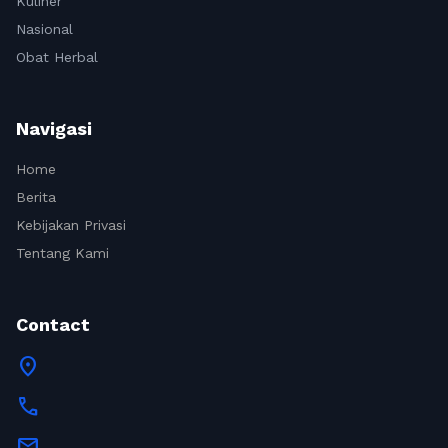
Kuliner
Nasional
Obat Herbal
Navigasi
Home
Berita
Kebijakan Privasi
Tentang Kami
Contact
location_on
call
mail