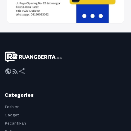
public
rss_feed
share
Categories
Fashion
Gadget
Kecantikan