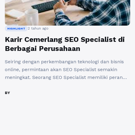
2 tahun ago
HIGHLIGHT
Karir Cemerlang SEO Specialist di
Berbagai Perusahaan
Seiring dengan perkembangan teknologi dan bisnis
online, permintaan akan SEO Specialist semakin
meningkat. Seorang SEO Specialist memiliki peran
penting dalam meningkatkan visibilitas dan peringkat
suatu situs web di mesin pencari seperti Google.
BY
Dengan keterampilan dan pengetahuan yang tepat,
karir sebagai SEO Specialist dapat menghadirkan
berbagai peluang menarik di banyak perusahaan. Di
dalam perusahaan e-commerce, SEO ...
Baca
Selengkapnya