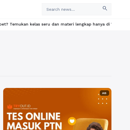
search
mukan kelas seru dan materi lengkap hanya di YukBelajar.com. Mu
AD