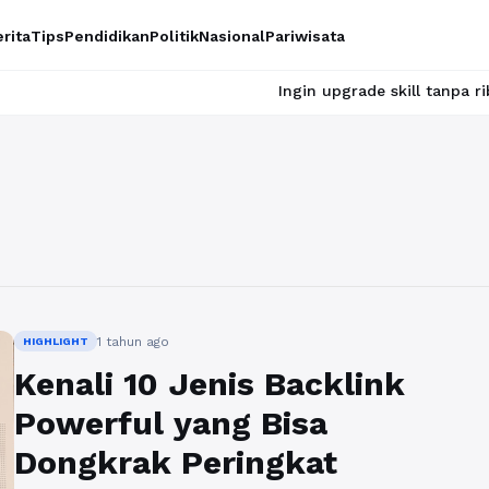
rita
Tips
Pendidikan
Politik
Nasional
Pariwisata
Ingin upgrade skill tanpa ribet? Te
1 tahun ago
HIGHLIGHT
Kenali 10 Jenis Backlink
Powerful yang Bisa
Dongkrak Peringkat