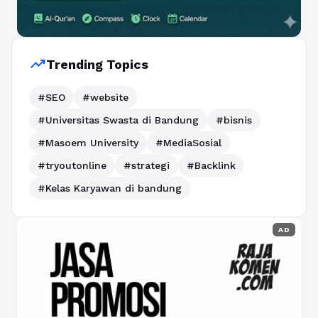
trending_up
Trending Topics
#SEO
#website
#Universitas Swasta di Bandung
#bisnis
#Masoem University
#MediaSosial
#tryoutonline
#strategi
#Backlink
#Kelas Karyawan di bandung
AD