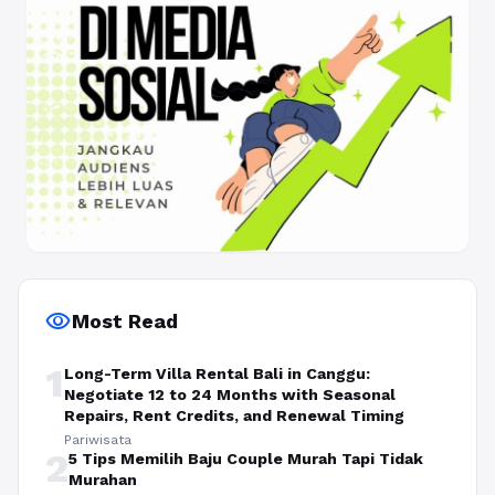
visibility
Most Read
1
Long-Term Villa Rental Bali in Canggu:
Negotiate 12 to 24 Months with Seasonal
Repairs, Rent Credits, and Renewal Timing
Pariwisata
2
5 Tips Memilih Baju Couple Murah Tapi Tidak
Murahan