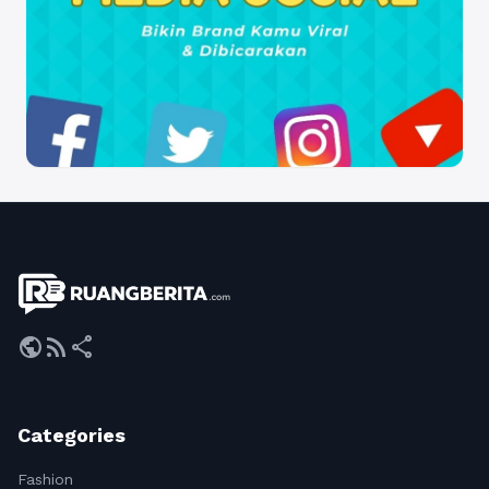
public
rss_feed
share
Categories
Fashion