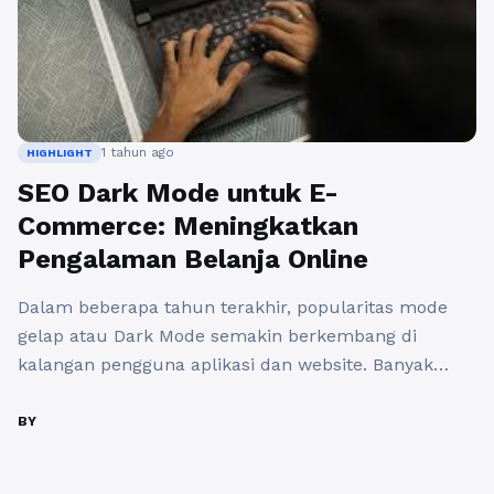
1 tahun ago
HIGHLIGHT
SEO Dark Mode untuk E-
Commerce: Meningkatkan
Pengalaman Belanja Online
Dalam beberapa tahun terakhir, popularitas mode
gelap atau Dark Mode semakin berkembang di
kalangan pengguna aplikasi dan website. Banyak
pengguna kini lebih memilih tampilan gelap untuk
mengurangi kelelahan mata dan meningkatkan
BY
kenyamanan saat berinteraksi dengan perangkat
digital. Bagi pemilik bisnis e-commerce,