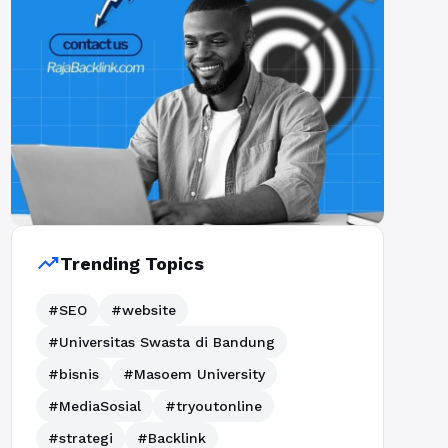
trending_up
Trending Topics
#SEO
#website
#Universitas Swasta di Bandung
#bisnis
#Masoem University
#MediaSosial
#tryoutonline
#strategi
#Backlink