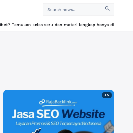
search
kan kelas seru dan materi lengkap hanya di YukBelajar.com. Mula
AD