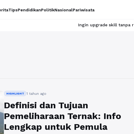
rita
Tips
Pendidikan
Politik
Nasional
Pariwisata
Ingin upgrade skill tanpa ribet? Temu
1 tahun ago
HIGHLIGHT
Definisi dan Tujuan
Pemeliharaan Ternak: Info
Lengkap untuk Pemula