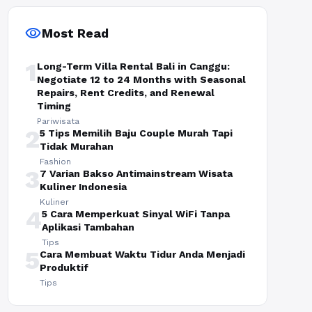
visibility
Most Read
1
Long-Term Villa Rental Bali in Canggu:
Negotiate 12 to 24 Months with Seasonal
Repairs, Rent Credits, and Renewal
Timing
Pariwisata
2
5 Tips Memilih Baju Couple Murah Tapi
Tidak Murahan
Fashion
3
7 Varian Bakso Antimainstream Wisata
Kuliner Indonesia
Kuliner
4
5 Cara Memperkuat Sinyal WiFi Tanpa
Aplikasi Tambahan
Tips
5
Cara Membuat Waktu Tidur Anda Menjadi
Produktif
Tips