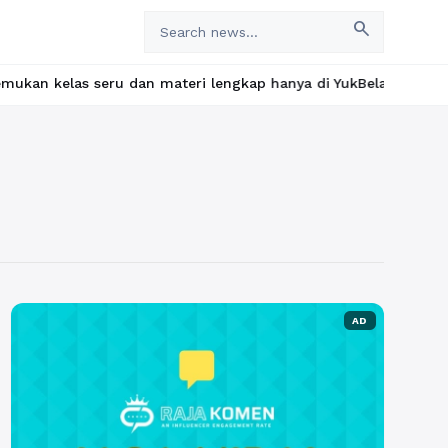
search
s seru dan materi lengkap hanya di YukBelajar.com. Mulai langka
AD