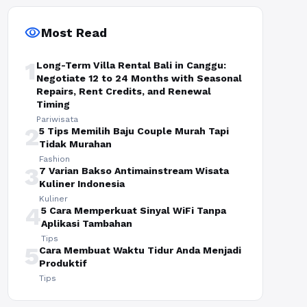
visibility
Most Read
1
Long-Term Villa Rental Bali in Canggu:
Negotiate 12 to 24 Months with Seasonal
Repairs, Rent Credits, and Renewal
Timing
Pariwisata
2
5 Tips Memilih Baju Couple Murah Tapi
Tidak Murahan
Fashion
3
7 Varian Bakso Antimainstream Wisata
Kuliner Indonesia
Kuliner
4
5 Cara Memperkuat Sinyal WiFi Tanpa
Aplikasi Tambahan
Tips
5
Cara Membuat Waktu Tidur Anda Menjadi
Produktif
Tips