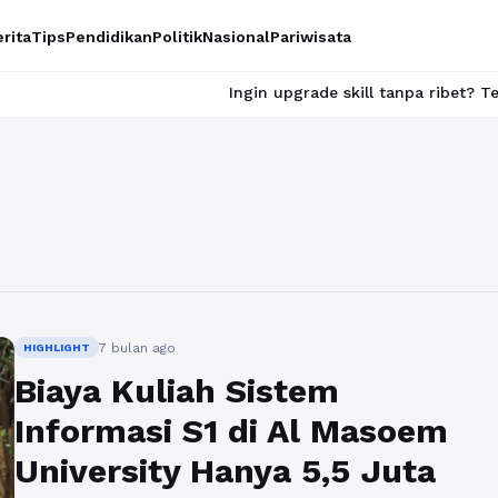
rita
Tips
Pendidikan
Politik
Nasional
Pariwisata
Ingin upgrade skill tanpa ribet? Temukan kela
7 bulan ago
HIGHLIGHT
Biaya Kuliah Sistem
Informasi S1 di Al Masoem
University Hanya 5,5 Juta