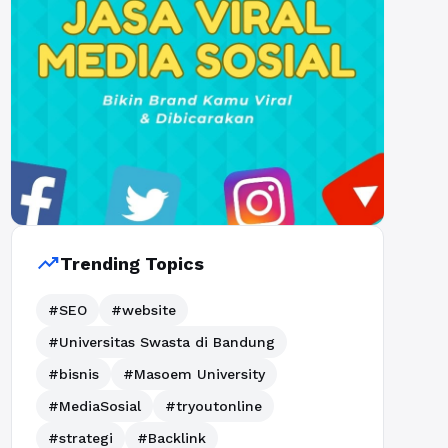
trending_up
Trending Topics
#SEO
#website
#Universitas Swasta di Bandung
#bisnis
#Masoem University
#MediaSosial
#tryoutonline
#strategi
#Backlink