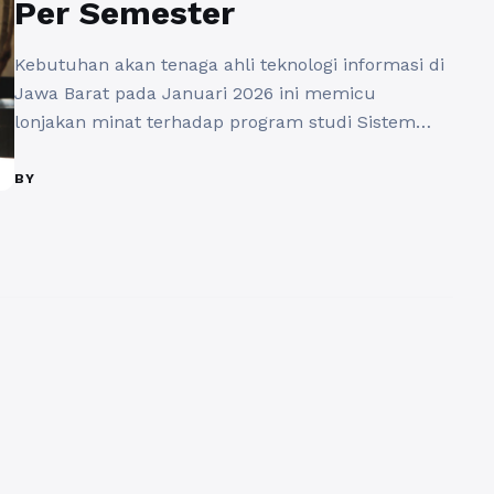
Per Semester
Kebutuhan akan tenaga ahli teknologi informasi di
Jawa Barat pada Januari 2026 ini memicu
lonjakan minat terhadap program studi Sistem
Informasi S1 guna menjawab tantangan
otomatisasi data bagi seluruh sektor industri. Anda
BY
dipersiapkan untuk menghadapi urgensi
transformasi manajemen, mendapatkan manfaat
akademik berupa penguasaan integrasi bisnis-
teknologi, serta menjaga relevansi perkembangan
keilmuan modern demi memenangkan persaingan
global ...
Baca Selengkapnya