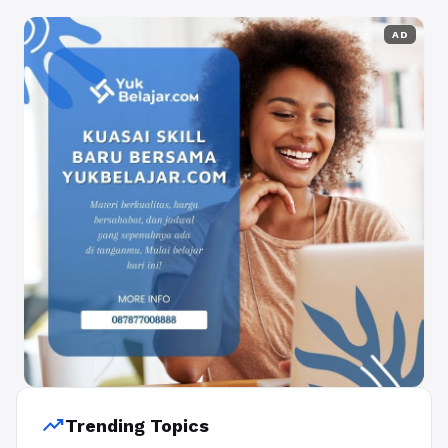
AD
trending_up
Trending Topics