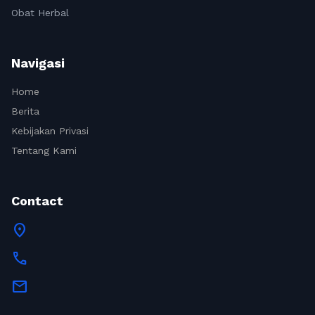
Obat Herbal
Navigasi
Home
Berita
Kebijakan Privasi
Tentang Kami
Contact
location_on
call
mail