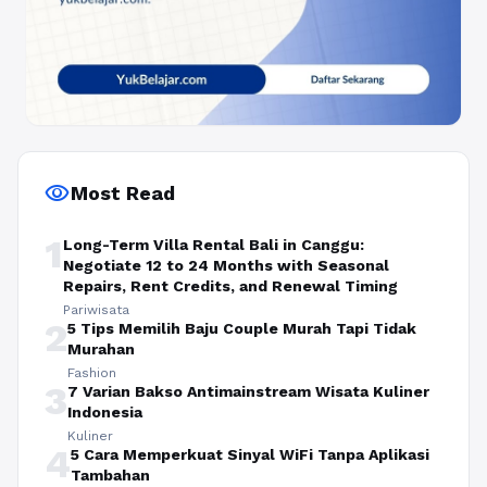
visibility
Most Read
1
Long-Term Villa Rental Bali in Canggu:
Negotiate 12 to 24 Months with Seasonal
Repairs, Rent Credits, and Renewal Timing
Pariwisata
2
5 Tips Memilih Baju Couple Murah Tapi Tidak
Murahan
Fashion
3
7 Varian Bakso Antimainstream Wisata Kuliner
Indonesia
Kuliner
4
5 Cara Memperkuat Sinyal WiFi Tanpa Aplikasi
Tambahan