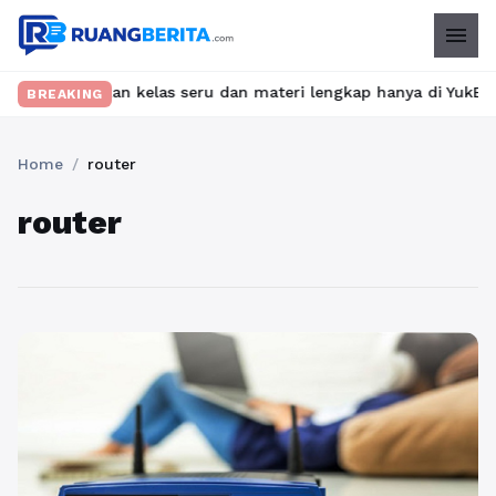
menu
? Temukan kelas seru dan materi lengkap hanya di YukBelajar.com.
BREAKING
Home
/
router
router