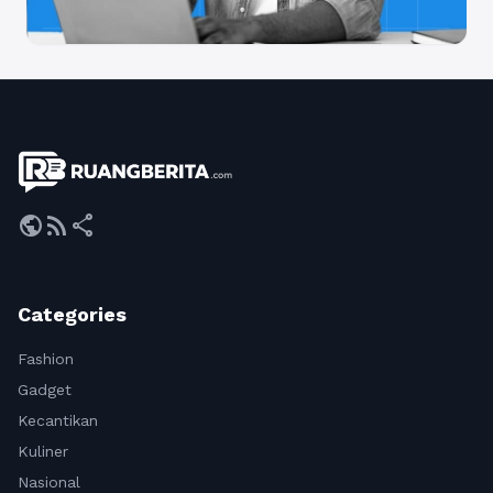
public
rss_feed
share
Categories
Fashion
Gadget
Kecantikan
Kuliner
Nasional