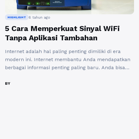
6 tahun ago
HIGHLIGHT
5 Cara Memperkuat Sinyal WiFi
Tanpa Aplikasi Tambahan
Internet adalah hal paling penting dimiliki di era
modern ini. Internet membantu Anda mendapatkan
berbagai informasi penting paling baru. Anda bisa
menggunakan kuota data seluler ataupun wi-fi
untuk mengakses internet. Jika data seluler kurang
BY
memuaskan maka pilih saja wi-fi. Akses internet
menggunakan wi-fi akan lebih cepat dibandingkan
data seluler. Tetapi tidak jarang ada beberapa
kendala ...
Baca Selengkapnya