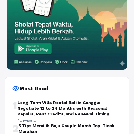
visibility
Most Read
1
Long-Term Villa Rental Bali in Canggu:
Negotiate 12 to 24 Months with Seasonal
Repairs, Rent Credits, and Renewal Timing
Pariwisata
2
5 Tips Memilih Baju Couple Murah Tapi Tidak
Murahan