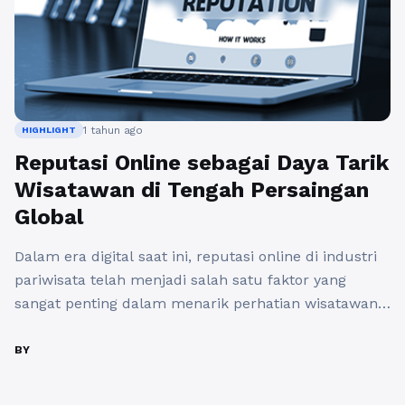
1 tahun ago
HIGHLIGHT
Reputasi Online sebagai Daya Tarik
Wisatawan di Tengah Persaingan
Global
Dalam era digital saat ini, reputasi online di industri
pariwisata telah menjadi salah satu faktor yang
sangat penting dalam menarik perhatian wisatawan.
Melalui platform media sosial, situs ulasan, dan
website perjalanan, calon pengunjung dapat
BY
mengakses informasi mengenai destinasi, akomodasi,
dan aktivitas yang ditawarkan di suatu lokasi dengan