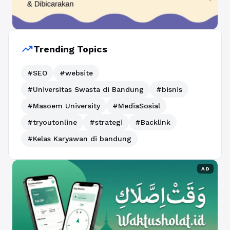
trending_up
Trending Topics
#SEO
#website
#Universitas Swasta di Bandung
#bisnis
#Masoem University
#MediaSosial
#tryoutonline
#strategi
#Backlink
#Kelas Karyawan di bandung
AD