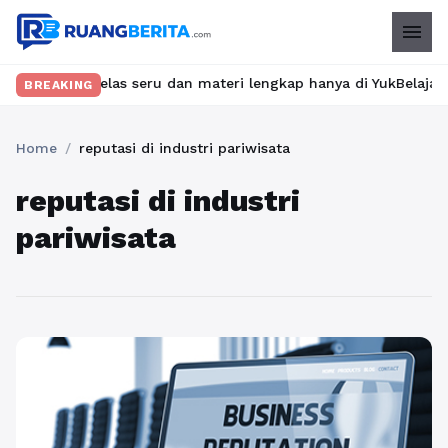
menu
ukan kelas seru dan materi lengkap hanya di YukBelajar.com. Mul
BREAKING
Home
/
reputasi di industri pariwisata
reputasi di industri
pariwisata