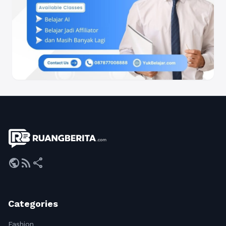
public
rss_feed
share
Categories
Fashion