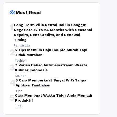
visibility
Most Read
1
Long-Term Villa Rental Bali in Canggu:
Negotiate 12 to 24 Months with Seasonal
Repairs, Rent Credits, and Renewal
Timing
Pariwisata
2
5 Tips Memilih Baju Couple Murah Tapi
Tidak Murahan
Fashion
3
7 Varian Bakso Antimainstream Wisata
Kuliner Indonesia
Kuliner
4
5 Cara Memperkuat Sinyal WiFi Tanpa
Aplikasi Tambahan
Tips
5
Cara Membuat Waktu Tidur Anda Menjadi
Produktif
Tips