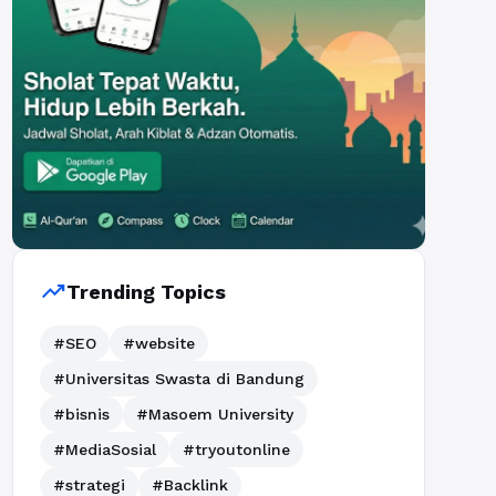
trending_up
Trending Topics
#SEO
#website
#Universitas Swasta di Bandung
#bisnis
#Masoem University
#MediaSosial
#tryoutonline
#strategi
#Backlink