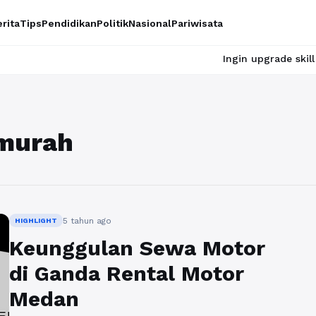
rita
Tips
Pendidikan
Politik
Nasional
Pariwisata
Ingin upgrade skill tanpa rib
 murah
5 tahun ago
HIGHLIGHT
Keunggulan Sewa Motor
di Ganda Rental Motor
Medan