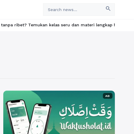
search
et? Temukan kelas seru dan materi lengkap hanya di YukBelajar.co
AD