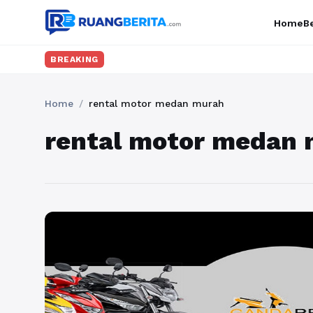
Home
Be
BREAKING
Home
/
rental motor medan murah
rental motor medan