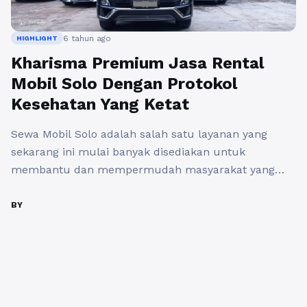
6 tahun ago
HIGHLIGHT
Kharisma Premium Jasa Rental
Mobil Solo Dengan Protokol
Kesehatan Yang Ketat
Sewa Mobil Solo adalah salah satu layanan yang
sekarang ini mulai banyak disediakan untuk
membantu dan mempermudah masyarakat yang
membutuhkan kendaraan yang dapat memuat
banyak penumpang. Sebagai layanan jasa yang
BY
cukup banyak dibutuhkan, banyak jasa rental mobil
yang menyediakan fasilitas dan layanan super bagus.
Dan u8ntuk kendaraan yang disediakan juga tidak
hanya satu atau dua ...
Baca Selengkapnya