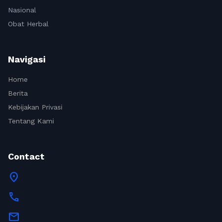
Nasional
Obat Herbal
Navigasi
Home
Berita
Kebijakan Privasi
Tentang Kami
Contact
location_on
call
mail