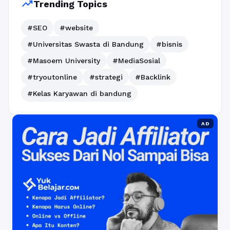
trending_up
Trending Topics
#SEO
#website
#Universitas Swasta di Bandung
#bisnis
#Masoem University
#MediaSosial
#tryoutonline
#strategi
#Backlink
#Kelas Karyawan di bandung
AD