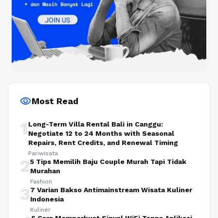
visibility
Most Read
1
Long-Term Villa Rental Bali in Canggu:
Negotiate 12 to 24 Months with Seasonal
Repairs, Rent Credits, and Renewal Timing
Pariwisata
2
5 Tips Memilih Baju Couple Murah Tapi Tidak
Murahan
Fashion
3
7 Varian Bakso Antimainstream Wisata Kuliner
Indonesia
Kuliner