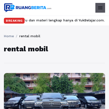
menu
elas seru dan materi lengkap hanya di YukBelajar.com. Mulai lan
BREAKING
Home
/
rental mobil
rental mobil