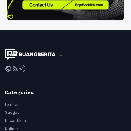
public
rss_feed
share
Categories
Fashion
Gadget
Kecantikan
Kuliner