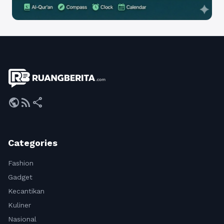
public
rss_feed
share
Categories
Fashion
Gadget
Kecantikan
Kuliner
Nasional