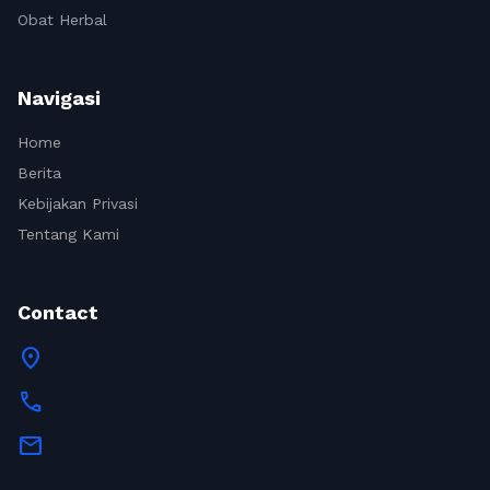
Obat Herbal
Navigasi
Home
Berita
Kebijakan Privasi
Tentang Kami
Contact
location_on
call
mail