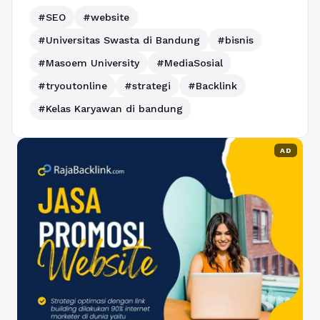
#SEO
#website
#Universitas Swasta di Bandung
#bisnis
#Masoem University
#MediaSosial
#tryoutonline
#strategi
#Backlink
#Kelas Karyawan di bandung
AD