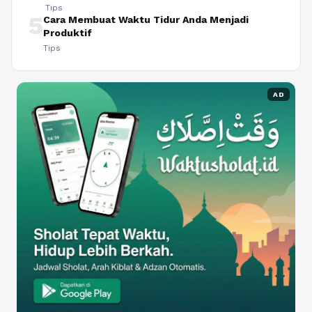
Tips
5
Cara Membuat Waktu Tidur Anda Menjadi
Produktif
Tips
AD