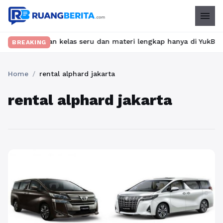
menu
 Temukan kelas seru dan materi lengkap hanya di YukBelajar.com.
BREAKING
Home
/
rental alphard jakarta
rental alphard jakarta