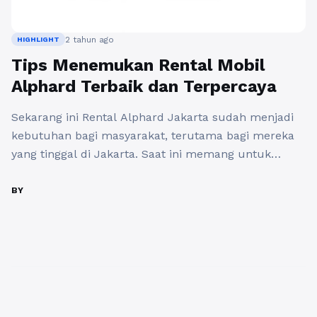
2 tahun ago
HIGHLIGHT
Tips Menemukan Rental Mobil
Alphard Terbaik dan Terpercaya
Sekarang ini Rental Alphard Jakarta sudah menjadi
kebutuhan bagi masyarakat, terutama bagi mereka
yang tinggal di Jakarta. Saat ini memang untuk
menemukan tempat rental mobil di Jakarta sangat
mudah, namun tidak semua rental mobil mampu
BY
memberikan pelayanan yang terbaik. Terkadang
beberapa jasa rental Alphard yang mungkin memiliki
pelayanan yang kurang baik sehingga akan membuat
klien ...
Baca Selengkapnya