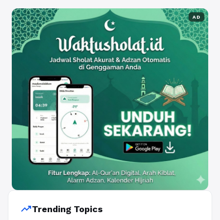
AD
trending_up
Trending Topics