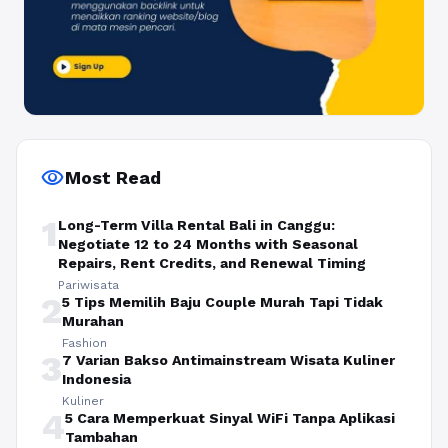
visibility
Most Read
1
Long-Term Villa Rental Bali in Canggu:
Negotiate 12 to 24 Months with Seasonal
Repairs, Rent Credits, and Renewal Timing
Pariwisata
2
5 Tips Memilih Baju Couple Murah Tapi Tidak
Murahan
Fashion
3
7 Varian Bakso Antimainstream Wisata Kuliner
Indonesia
Kuliner
4
5 Cara Memperkuat Sinyal WiFi Tanpa Aplikasi
Tambahan