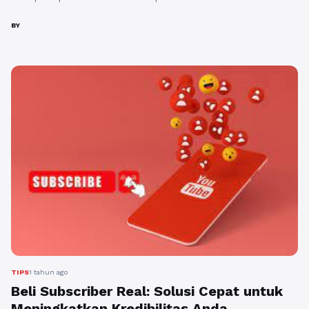
meningkatkan interaksi pengguna melalui kolom komentar.
Dengan berbagai fitur yang ditawarkan, Rajakomen
BY
memungkinkan pengguna untuk mengelola komentar secara
efisien, menarik perhatian audiens, serta meningkatkan traffic
ke situs web. Namun, agar dapat memaksimalkan potensi
layanan ini, ada beberapa tips aman ...
Baca Selengkapnya
TIPS
1 tahun ago
Beli Subscriber Real: Solusi Cepat untuk
Meningkatkan Kredibilitas Anda