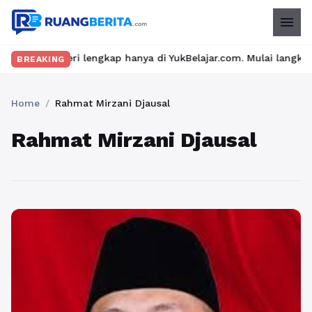
menu
n materi lengkap hanya di YukBelajar.com. Mulai langkah suksesm
BREAKING
Home
/
Rahmat Mirzani Djausal
Rahmat Mirzani Djausal