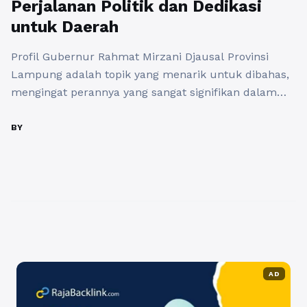
Perjalanan Politik dan Dedikasi
untuk Daerah
Profil Gubernur Rahmat Mirzani Djausal Provinsi
Lampung adalah topik yang menarik untuk dibahas,
mengingat perannya yang sangat signifikan dalam
mengembangkan daerah ini. Gubernur Rahmat
Mirzani Djausal dikenal sebagai seorang pemimpin
BY
yang memiliki visi yang jelas untuk memajukan
Provinsi Lampung. Sejak menjabat, beliau telah
menunjukkan komitmen yang tinggi dalam
memecahkan berbagai masalah yang dihadapi oleh
masyarakat. ...
Baca Selengkapnya
AD