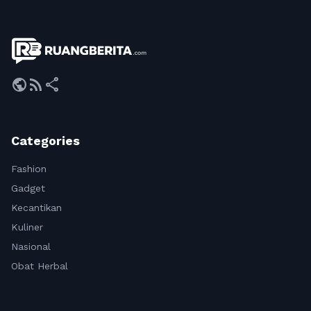
public
rss_feed
share
Categories
Fashion
Gadget
Kecantikan
Kuliner
Nasional
Obat Herbal