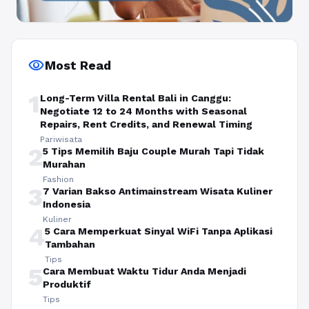
visibility
Most Read
1
Long-Term Villa Rental Bali in Canggu:
Negotiate 12 to 24 Months with Seasonal
Repairs, Rent Credits, and Renewal Timing
Pariwisata
2
5 Tips Memilih Baju Couple Murah Tapi Tidak
Murahan
Fashion
3
7 Varian Bakso Antimainstream Wisata Kuliner
Indonesia
Kuliner
4
5 Cara Memperkuat Sinyal WiFi Tanpa Aplikasi
Tambahan
Tips
5
Cara Membuat Waktu Tidur Anda Menjadi
Produktif
Tips