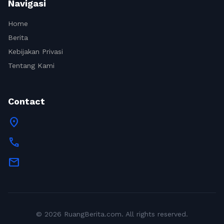
Navigasi
Home
Berita
Kebijakan Privasi
Tentang Kami
Contact
location_on
call
mail
© 2026 RuangBerita.com. All rights reserved.