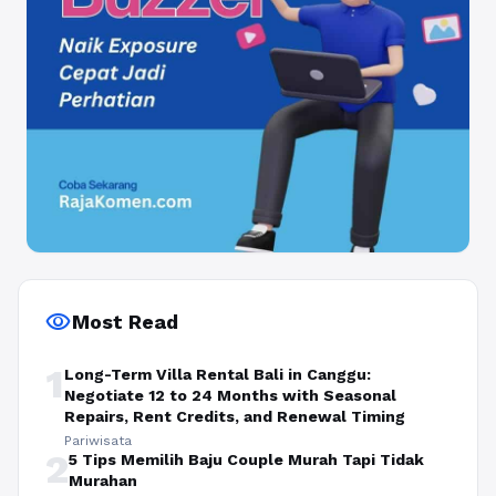
visibility
Most Read
1
Long-Term Villa Rental Bali in Canggu:
Negotiate 12 to 24 Months with Seasonal
Repairs, Rent Credits, and Renewal Timing
Pariwisata
2
5 Tips Memilih Baju Couple Murah Tapi Tidak
Murahan