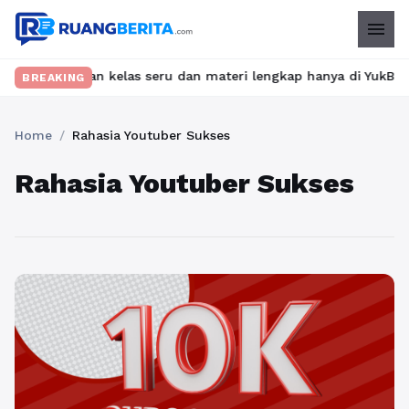
menu
? Temukan kelas seru dan materi lengkap hanya di YukBelajar.com
BREAKING
Home
/
Rahasia Youtuber Sukses
Rahasia Youtuber Sukses