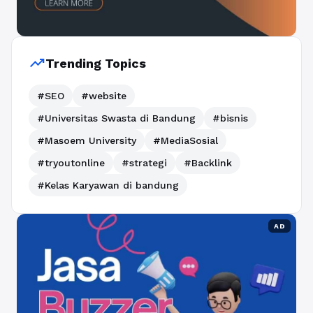
trending_up
Trending Topics
#SEO
#website
#Universitas Swasta di Bandung
#bisnis
#Masoem University
#MediaSosial
#tryoutonline
#strategi
#Backlink
#Kelas Karyawan di bandung
AD