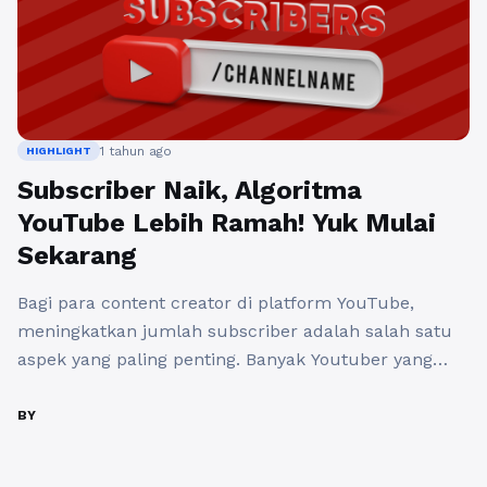
1 tahun ago
HIGHLIGHT
Subscriber Naik, Algoritma
YouTube Lebih Ramah! Yuk Mulai
Sekarang
Bagi para content creator di platform YouTube,
meningkatkan jumlah subscriber adalah salah satu
aspek yang paling penting. Banyak Youtuber yang
berusaha mencari cara untuk mengembangkan
channel mereka agar lebih dikenal dan diminati.
BY
Dalam dunia yang semakin kompetitif ini,
menggunakan jasa subscriber bisa menjadi salah