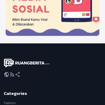
public
rss_feed
share
Categories
Fashion