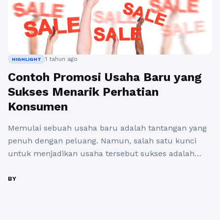
1 tahun ago
HIGHLIGHT
Contoh Promosi Usaha Baru yang
Sukses Menarik Perhatian
Konsumen
Memulai sebuah usaha baru adalah tantangan yang
penuh dengan peluang. Namun, salah satu kunci
untuk menjadikan usaha tersebut sukses adalah
promosi yang efektif. Dalam dunia yang semakin
kompetitif ini, penting untuk memiliki strategi
BY
promosi yang menarik perhatian konsumen. Berikut
ini adalah beberapa contoh promosi usaha yang telah
berhasil menarik perhatian masyarakat dan menjadi