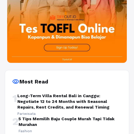
visibility
Most Read
1
Long-Term Villa Rental Bali in Canggu:
Negotiate 12 to 24 Months with Seasonal
Repairs, Rent Credits, and Renewal Timing
Pariwisata
2
5 Tips Memilih Baju Couple Murah Tapi Tidak
Murahan
Fashion