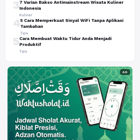
3
7 Varian Bakso Antimainstream Wisata Kuliner
Indonesia
Kuliner
4
5 Cara Memperkuat Sinyal WiFi Tanpa Aplikasi
Tambahan
Tips
5
Cara Membuat Waktu Tidur Anda Menjadi
Produktif
Tips
AD