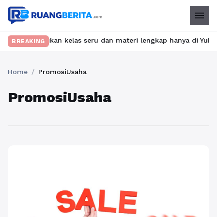
menu
t? Temukan kelas seru dan materi lengkap hanya di YukBelajar.com
BREAKING
Home
/
PromosiUsaha
PromosiUsaha