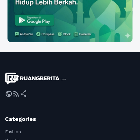
public
rss_feed
share
Categories
Fashion