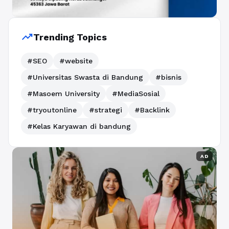
trending_up
Trending Topics
#SEO
#website
#Universitas Swasta di Bandung
#bisnis
#Masoem University
#MediaSosial
#tryoutonline
#strategi
#Backlink
#Kelas Karyawan di bandung
AD