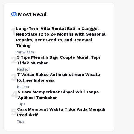
visibility
Most Read
1
Long-Term Villa Rental Bali in Canggu:
Negotiate 12 to 24 Months with Seasonal
Repairs, Rent Credits, and Renewal
Timing
Pariwisata
2
5 Tips Memilih Baju Couple Murah Tapi
Tidak Murahan
Fashion
3
7 Varian Bakso Antimainstream Wisata
Kuliner Indonesia
Kuliner
4
5 Cara Memperkuat Sinyal WiFi Tanpa
Aplikasi Tambahan
Tips
5
Cara Membuat Waktu Tidur Anda Menjadi
Produktif
Tips