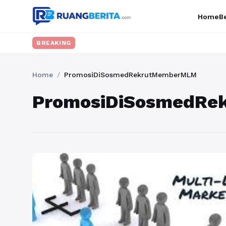
Home
Be
BREAKING
Home
/
PromosiDiSosmedRekrutMemberMLM
PromosiDiSosmedR