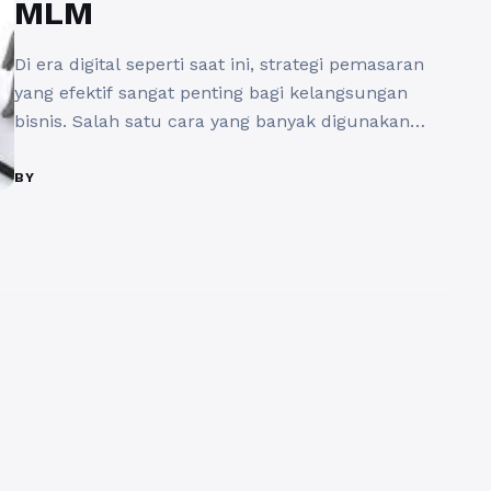
MLM
Di era digital seperti saat ini, strategi pemasaran
yang efektif sangat penting bagi kelangsungan
bisnis. Salah satu cara yang banyak digunakan
adalah menggunakan promosi di sosmed rekrut
member MLM. Dengan menggunakan platform
BY
sosial media, Anda dapat menjangkau jutaan calon
anggota potensial hanya dalam hitungan detik.
Promosi di sosmed rekrut member MLM
menawarkan kesempatan untuk membangun ...
Baca Selengkapnya