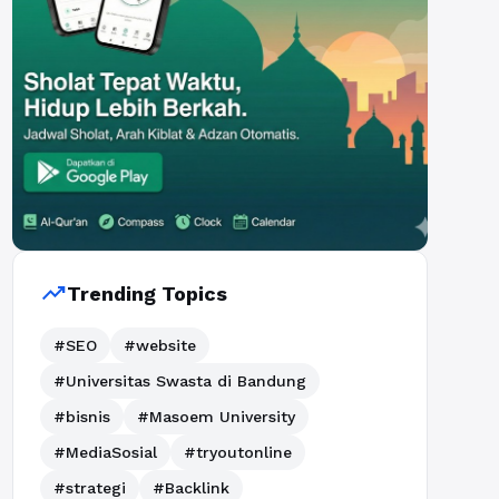
trending_up
Trending Topics
#SEO
#website
#Universitas Swasta di Bandung
#bisnis
#Masoem University
#MediaSosial
#tryoutonline
#strategi
#Backlink