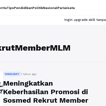
rita
Tips
Pendidikan
Politik
Nasional
Pariwisata
Ingin upgrade skill tanpa ribet? Te
ekrutMemberMLM
1 tahun ago
HIGHLIGHT
Meningkatkan
Keberhasilan Promosi di
Sosmed Rekrut Member