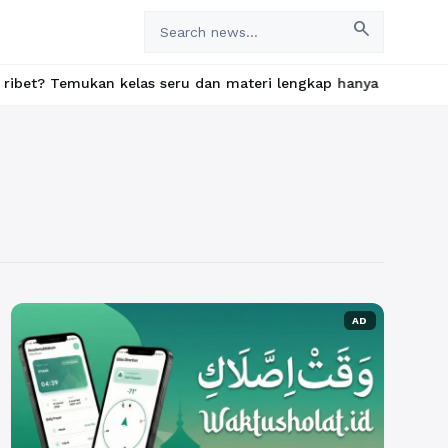
search
mukan kelas seru dan materi lengkap hanya di YukBelajar.com. Mu
AD