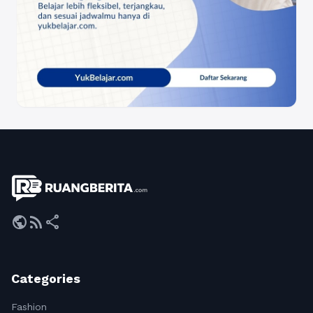
public
rss_feed
share
Categories
Fashion