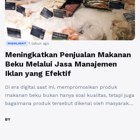
1 tahun ago
HIGHLIGHT
Meningkatkan Penjualan Makanan
Beku Melalui Jasa Manajemen
Iklan yang Efektif
Di era digital saat ini, mempromosikan produk
makanan beku bukan hanya soal kualitas, tetapi juga
bagaimana produk tersebut dikenal oleh masyarakat.
Banyak bisnis makanan beku yang mulai menyadari
pentingnya memiliki strategi promosi yang tepat.
BY
Jasa manajemen iklan dapat menjadi solusi yang
efektif untuk membantu meningkatkan visibilitas