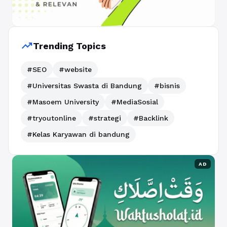
trending_up
Trending Topics
#SEO
#website
#Universitas Swasta di Bandung
#bisnis
#Masoem University
#MediaSosial
#tryoutonline
#strategi
#Backlink
#Kelas Karyawan di bandung
AD