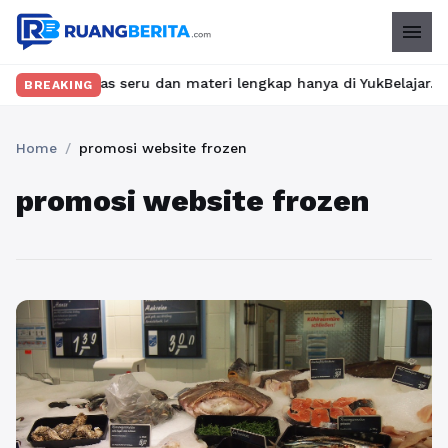
menu
kan kelas seru dan materi lengkap hanya di YukBelajar.com. Mula
BREAKING
Home
/
promosi website frozen
promosi website frozen