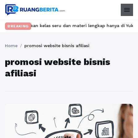
menu
t? Temukan kelas seru dan materi lengkap hanya di YukBelajar.co
BREAKING
Home
/
promosi website bisnis afiliasi
promosi website bisnis
afiliasi