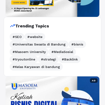
trending_up
Trending Topics
#SEO
#website
#Universitas Swasta di Bandung
#bisnis
#Masoem University
#MediaSosial
#tryoutonline
#strategi
#Backlink
#Kelas Karyawan di bandung
AD