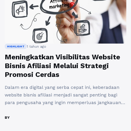
1 tahun ago
HIGHLIGHT
Meningkatkan Visibilitas Website
Bisnis Afiliasi Melalui Strategi
Promosi Cerdas
Dalam era digital yang serba cepat ini, keberadaan
website bisnis afiliasi menjadi sangat penting bagi
para pengusaha yang ingin memperluas jangkauan
pasar mereka. Namun, hanya memiliki sebuah
website tidaklah cukup. Anda perlu melakukan
BY
promosi website bisnis afiliasi dengan cara yang