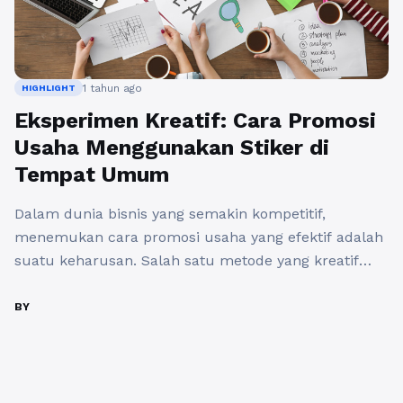
1 tahun ago
HIGHLIGHT
Eksperimen Kreatif: Cara Promosi
Usaha Menggunakan Stiker di
Tempat Umum
Dalam dunia bisnis yang semakin kompetitif,
menemukan cara promosi usaha yang efektif adalah
suatu keharusan. Salah satu metode yang kreatif
dan sering kali diabaikan adalah penggunaan stiker
sebagai alat promosi. Stiker tidak hanya mudah
BY
didapat dan murah, tetapi juga dapat menjangkau
audiens yang lebih luas jika dipasang di tempat
umum. Mari kita telusuri lebih dalam ...
Baca
Selengkapnya