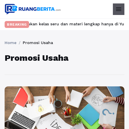
menu
et? Temukan kelas seru dan materi lengkap hanya di YukBelajar.c
BREAKING
Home
/
Promosi Usaha
Promosi Usaha