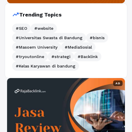
trending_up
Trending Topics
#SEO
#website
#Universitas Swasta di Bandung
#bisnis
#Masoem University
#MediaSosial
#tryoutonline
#strategi
#Backlink
#Kelas Karyawan di bandung
AD