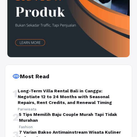
visibility
Most Read
1
Long-Term Villa Rental Bali in Canggu:
Negotiate 12 to 24 Months with Seasonal
Repairs, Rent Credits, and Renewal Timing
Pariwisata
2
5 Tips Memilih Baju Couple Murah Tapi Tidak
Murahan
Fashion
3
7 Varian Bakso Antimainstream Wisata Kuliner