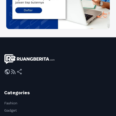
public
rss_feed
share
Categories
Fashion
Gadget