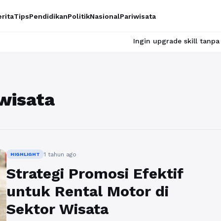
rita
Tips
Pendidikan
Politik
Nasional
Pariwisata
Ingin upgrade skill tanpa ribet? Te
wisata
1 tahun ago
HIGHLIGHT
Strategi Promosi Efektif
untuk Rental Motor di
Sektor Wisata