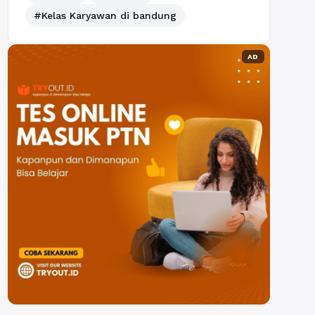
#Kelas Karyawan di bandung
AD