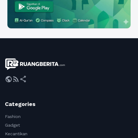
public
rss_feed
share
Categories
Fashion
Gadget
Kecantikan