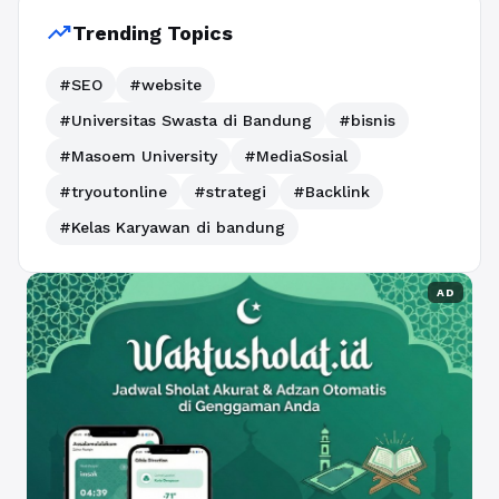
trending_up
Trending Topics
#SEO
#website
#Universitas Swasta di Bandung
#bisnis
#Masoem University
#MediaSosial
#tryoutonline
#strategi
#Backlink
#Kelas Karyawan di bandung
AD