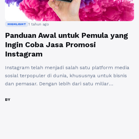
1 tahun ago
HIGHLIGHT
Panduan Awal untuk Pemula yang
Ingin Coba Jasa Promosi
Instagram
Instagram telah menjadi salah satu platform media
sosial terpopuler di dunia, khususnya untuk bisnis
dan pemasar. Dengan lebih dari satu miliar
pengguna aktif, potensi untuk menjangkau audiens
yang lebih luas sangat besar. Jika Anda pemula yang
BY
ingin memanfaatkan Jasa Promosi Instagram, artikel
ini akan memberikan panduan yang berguna untuk
memulai. Pertama-tama, penting untuk memahami
apa ...
Baca Selengkapnya