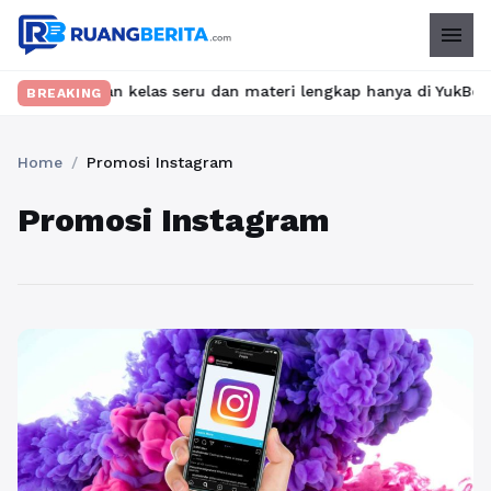
menu
emukan kelas seru dan materi lengkap hanya di YukBelajar.com. M
BREAKING
Home
/
Promosi Instagram
Promosi Instagram