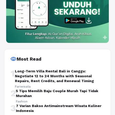
visibility
Most Read
1
Long-Term Villa Rental Bali in Canggu:
Negotiate 12 to 24 Months with Seasonal
Repairs, Rent Credits, and Renewal Timing
Pariwisata
2
5 Tips Memilih Baju Couple Murah Tapi Tidak
Murahan
Fashion
3
7 Varian Bakso Antimainstream Wisata Kuliner
Indonesia