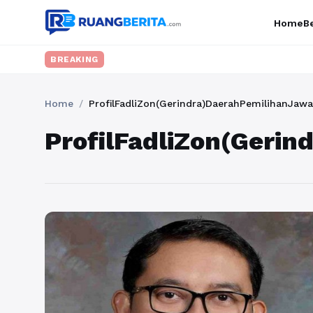
Home
Be
BREAKING
Home
/
ProfilFadliZon(Gerindra)DaerahPemilihanJaw
ProfilFadliZon(Geri