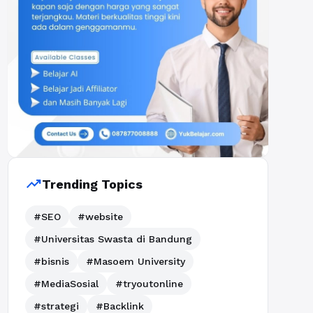
trending_up
Trending Topics
#SEO
#website
#Universitas Swasta di Bandung
#bisnis
#Masoem University
#MediaSosial
#tryoutonline
#strategi
#Backlink