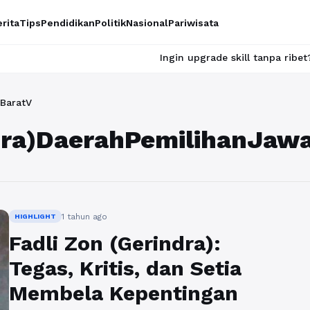
rita
Tips
Pendidikan
Politik
Nasional
Pariwisata
Ingin upgrade skill tanpa ribet? Temukan 
aBaratV
ndra)DaerahPemilihanJaw
1 tahun ago
HIGHLIGHT
Fadli Zon (Gerindra):
Tegas, Kritis, dan Setia
Membela Kepentingan