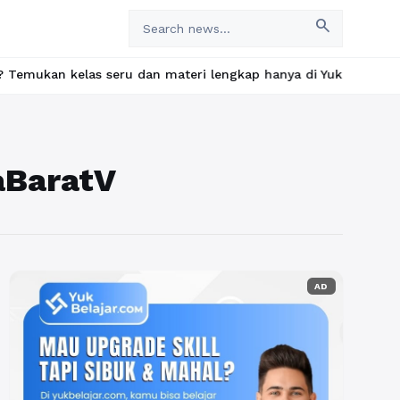
search
kelas seru dan materi lengkap hanya di YukBelajar.com. Mulai la
aBaratV
AD