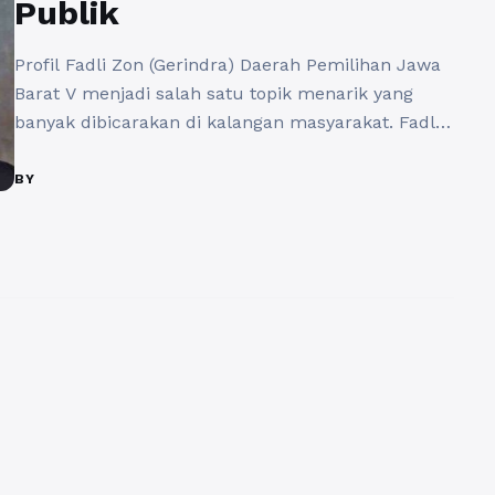
Publik
Profil Fadli Zon (Gerindra) Daerah Pemilihan Jawa
Barat V menjadi salah satu topik menarik yang
banyak dibicarakan di kalangan masyarakat. Fadli
Zon adalah sosok politikus yang sudah dikenal
luas di Indonesia, khususnya oleh masyarakat
BY
yang berada di wilayah pemilihan yang ia wakili.
Dengan pengalaman yang cukup panjang dalam
dunia politik dan kiprah yang berwarna, Fadli ...
Baca Selengkapnya