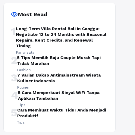
visibility
Most Read
1
Long-Term Villa Rental Bali in Canggu:
Negotiate 12 to 24 Months with Seasonal
Repairs, Rent Credits, and Renewal
Timing
Pariwisata
2
5 Tips Memilih Baju Couple Murah Tapi
Tidak Murahan
Fashion
3
7 Varian Bakso Antimainstream Wisata
Kuliner Indonesia
Kuliner
4
5 Cara Memperkuat Sinyal WiFi Tanpa
Aplikasi Tambahan
Tips
5
Cara Membuat Waktu Tidur Anda Menjadi
Produktif
Tips