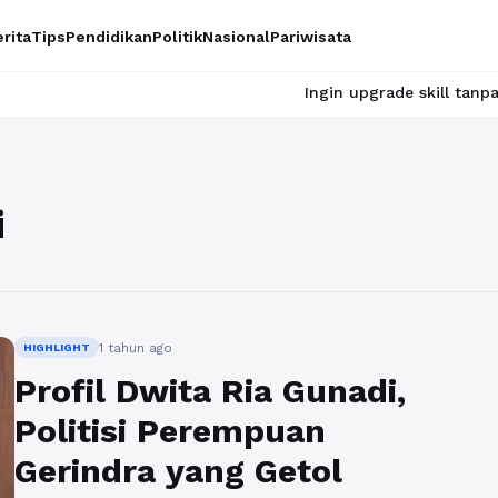
rita
Tips
Pendidikan
Politik
Nasional
Pariwisata
Ingin upgrade skill tanpa ribet? Te
i
1 tahun ago
HIGHLIGHT
Profil Dwita Ria Gunadi,
Politisi Perempuan
Gerindra yang Getol