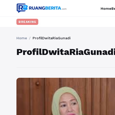
Home
Be
BREAKING
Home
/
ProfilDwitaRiaGunadi
ProfilDwitaRiaGunad