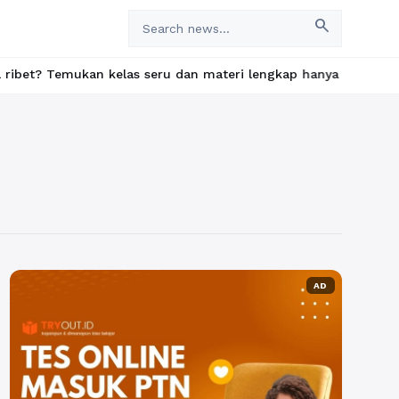
search
mukan kelas seru dan materi lengkap hanya di YukBelajar.com. Mu
AD