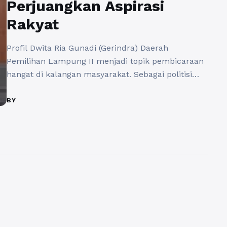
Perjuangkan Aspirasi
Rakyat
Profil Dwita Ria Gunadi (Gerindra) Daerah
Pemilihan Lampung II menjadi topik pembicaraan
hangat di kalangan masyarakat. Sebagai politisi
muda yang mewakili salah satu partai besar di
Indonesia, Dwita Ria Gunadi memiliki visi dan misi
BY
yang menarik untuk diperhatikan. Dalam beberapa
tahun terakhir, Gerindra telah berhasil meraih
banyak dukungan, dan calon legislatif seperti
Dwita Ria Gunadi ...
Baca Selengkapnya