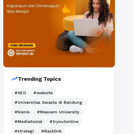
trending_up
Trending Topics
#SEO
#website
#Universitas Swasta di Bandung
#bisnis
#Masoem University
#MediaSosial
#tryoutonline
#strategi
#Backlink