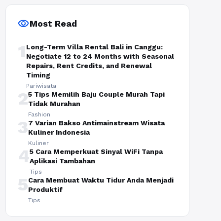
visibility
Most Read
1
Long-Term Villa Rental Bali in Canggu:
Negotiate 12 to 24 Months with Seasonal
Repairs, Rent Credits, and Renewal
Timing
Pariwisata
2
5 Tips Memilih Baju Couple Murah Tapi
Tidak Murahan
Fashion
3
7 Varian Bakso Antimainstream Wisata
Kuliner Indonesia
Kuliner
4
5 Cara Memperkuat Sinyal WiFi Tanpa
Aplikasi Tambahan
Tips
5
Cara Membuat Waktu Tidur Anda Menjadi
Produktif
Tips