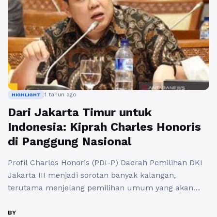
1 tahun ago
HIGHLIGHT
Dari Jakarta Timur untuk
Indonesia: Kiprah Charles Honoris
di Panggung Nasional
Profil Charles Honoris (PDI-P) Daerah Pemilihan DKI
Jakarta III menjadi sorotan banyak kalangan,
terutama menjelang pemilihan umum yang akan
datang. Charles Honoris adalah sosok yang dikenal
sebagai politisi muda dari Partai Demokrasi Indonesia
BY