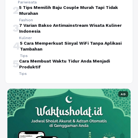
Pariwisata
2
5 Tips Memilih Baju Couple Murah Tapi Tidak
Murahan
Fashion
3
7 Varian Bakso Antimainstream Wisata Kuliner
Indonesia
Kuliner
4
5 Cara Memperkuat Sinyal WiFi Tanpa Aplikasi
Tambahan
Tips
5
Cara Membuat Waktu Tidur Anda Menjadi
Produktif
Tips
AD