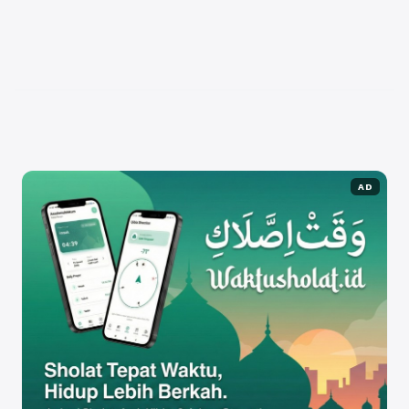
Perjuangan (PDI-P). Ia lahir pada 16 Mei 1987 di
Jakarta dan mengawali karir politiknya dengan
penuh semangat dan dedikasi untuk masyarakat.
Pada ...
Baca Selengkapnya
AD