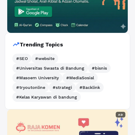
trending_up
Trending Topics
#SEO
#website
#Universitas Swasta di Bandung
#bisnis
#Masoem University
#MediaSosial
#tryoutonline
#strategi
#Backlink
#Kelas Karyawan di bandung
AD