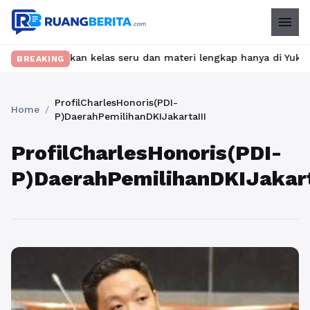
menu
 Temukan kelas seru dan materi lengkap hanya di YukBelajar.com.
BREAKING
ProfilCharlesHonoris(PDI-
Home
/
P)DaerahPemilihanDKIJakartaIII
ProfilCharlesHonoris(PDI-
P)DaerahPemilihanDKIJakart