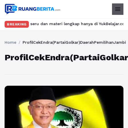
menu
elas seru dan materi lengkap hanya di YukBelajar.com. Mulai lan
BREAKING
Home
/
ProfilCekEndra(PartaiGolkar)DaerahPemilihanJambi
ProfilCekEndra(PartaiGolka