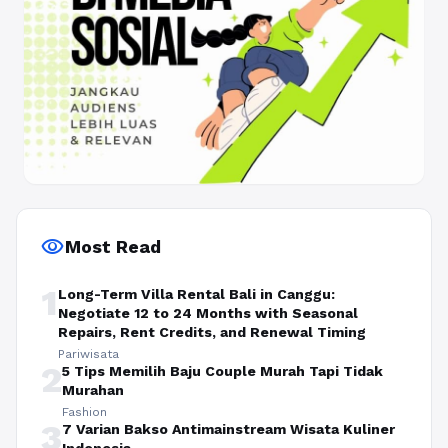
visibility
Most Read
1
Long-Term Villa Rental Bali in Canggu:
Negotiate 12 to 24 Months with Seasonal
Repairs, Rent Credits, and Renewal Timing
Pariwisata
2
5 Tips Memilih Baju Couple Murah Tapi Tidak
Murahan
Fashion
3
7 Varian Bakso Antimainstream Wisata Kuliner
Indonesia