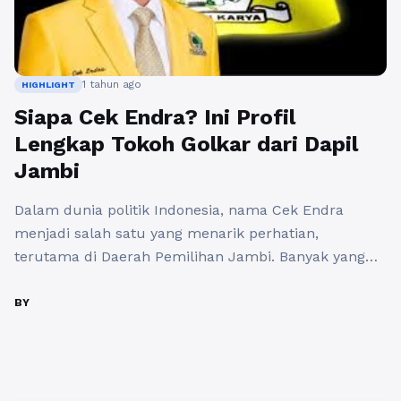
1 tahun ago
HIGHLIGHT
Siapa Cek Endra? Ini Profil
Lengkap Tokoh Golkar dari Dapil
Jambi
Dalam dunia politik Indonesia, nama Cek Endra
menjadi salah satu yang menarik perhatian,
terutama di Daerah Pemilihan Jambi. Banyak yang
mencari tahu lebih dalam mengenai Profil Cek Endra
(Partai Golkar) Daerah Pemilihan Jambi, baik dari
BY
latar belakangnya, kiprahnya di masyarakat, maupun
visi-misinya. Cek Endra adalah sosok yang dikenal
dekat dengan masyarakat, dan ini menjadi salah ...
Baca Selengkapnya