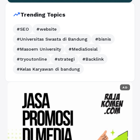
trending_up
Trending Topics
#SEO
#website
#Universitas Swasta di Bandung
#bisnis
#Masoem University
#MediaSosial
#tryoutonline
#strategi
#Backlink
#Kelas Karyawan di bandung
AD