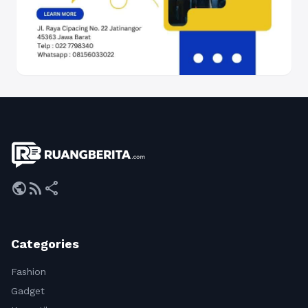
public
rss_feed
share
Categories
Fashion
Gadget